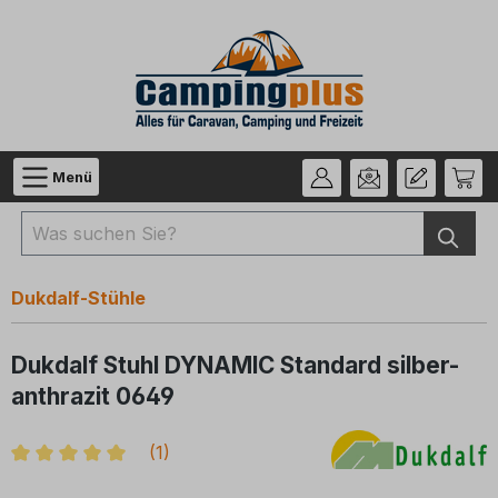
Zum Hauptinhalt springen
Menü
Dukdalf-Stühle
Dukdalf Stuhl DYNAMIC Standard silber-
anthrazit 0649
(
1
)
Durchschnittliche Bewertung von 5 von 5 Sternen