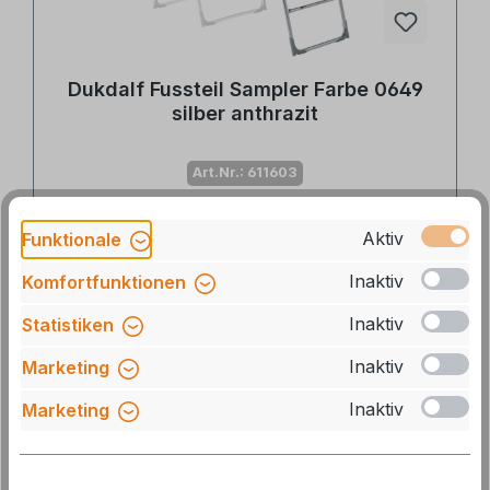
Dukdalf Fussteil Sampler Farbe 0649
silber anthrazit
Art.Nr.: 611603
Durchschnittliche Bewertung von 5 von 5 Sternen
Aktiv
Funktionale
Lieferzeit: 3-5 Tage
45,10 €*
Inaktiv
Komfortfunktionen
54,95 €*
Inaktiv
Statistiken
Inaktiv
Marketing
Ähnliche Produkte
Inaktiv
Marketing
Produktgalerie überspringen
15 %