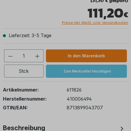
(31,30 € gespart)
111,20
Preise inkl. MwSt. zzgl. Versandkosten
Lieferzeit: 3-5 Tage
Produkt Anzahl: Gib den gewünschten We
In den Warenkorb
Stck
Zum Merkzettel hinzufügen
Artikelnummer:
611826
Herstellernummer:
410006494
GTIN/EAN:
8713899043707
Beschreibung