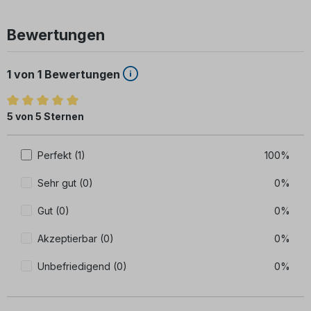
Bewertungen
1 von 1 Bewertungen
Durchschnittliche Bewertung von 5 von 5 Sternen
5 von 5 Sternen
Perfekt (1)
100%
Sehr gut (0)
0%
Gut (0)
0%
Akzeptierbar (0)
0%
Unbefriedigend (0)
0%