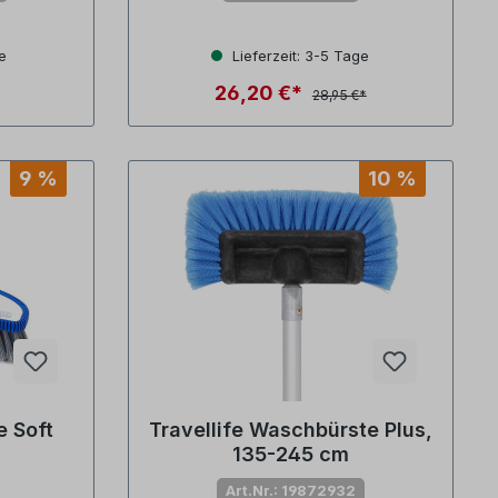
e
Lieferzeit: 3-5 Tage
26,20 €*
28,95 €*
9 %
10 %
 Soft
Travellife Waschbürste Plus,
135-245 cm
Art.Nr.: 19872932