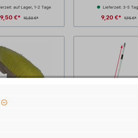
erzeit: auf Lager, 1-2 Tage
Lieferzeit: 3-5 Ta
9,50 €*
9,20 €*
10,50 €*
9,95 €*
FrankanaFreiko
i+v Aluminium Tel
mbürsten-Ersatzkopf
Kombi Reiniger, 70
Art.Nr.: 430209
Art.Nr.: 430211