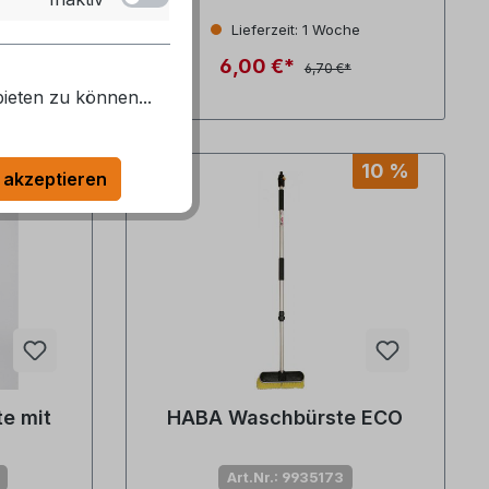
 Lager: 2
Lieferzeit: 1 Woche
6,00 €*
6,70 €*
ieten zu können...
10 %
 akzeptieren
e mit
HABA Waschbürste ECO
Art.Nr.: 9935173