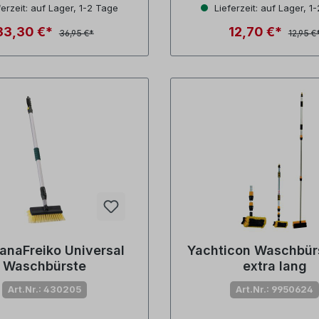
erzeit: auf Lager, 1-2 Tage
Lieferzeit: auf Lager, 1
33,30 €*
12,70 €*
36,95 €*
12,95 €
anaFreiko Universal
Yachticon Waschbür
Waschbürste
extra lang
Art.Nr.: 430205
Art.Nr.: 9950624