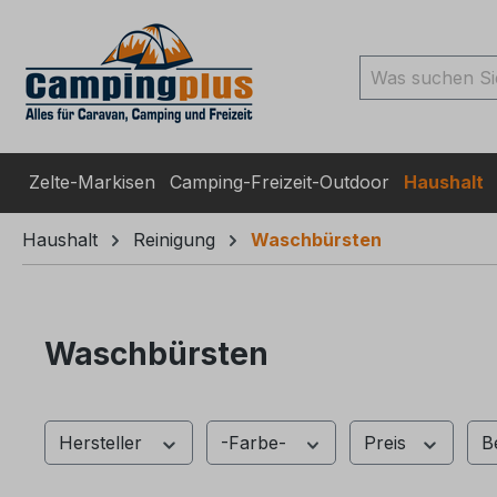
ingen
Zur Suche springen
Zur Hauptnavigation spr
Zelte-Markisen
Camping-Freizeit-Outdoor
Haushalt
Haushalt
Reinigung
Waschbürsten
Waschbürsten
Hersteller
-Farbe-
Preis
B