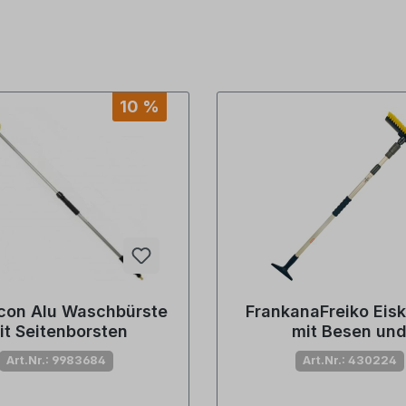
10 %
con Alu Waschbürste
FrankanaFreiko Eisk
it Seitenborsten
mit Besen un
Schneeschiebe
Art.Nr.: 9983684
Art.Nr.: 430224