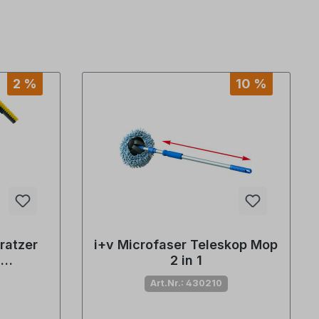
2 %
10 %
ratzer
i+v Microfaser Teleskop Mop
d
2 in 1
r
Art.Nr.: 430210