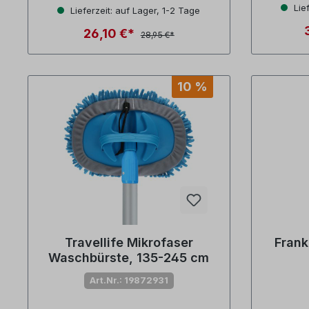
Durchschnittliche Bewertung von 4 von 5 Sternen
Lief
Lieferzeit: auf Lager, 1-2 Tage
26,10 €*
28,95 €*
10 %
Travellife Mikrofaser
Frank
Waschbürste, 135-245 cm
Art.Nr.: 19872931