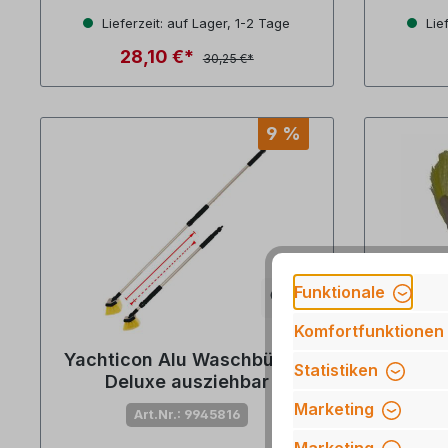
Lieferzeit: auf Lager, 1-2 Tage
Lief
28,10 €*
30,25 €*
9 %
Funktionale
Komfortfunktionen
Yachticon Alu Waschbürste
Statistiken
Deluxe ausziehbar
Rundu
Marketing
Art.Nr.: 9945816
Marketing