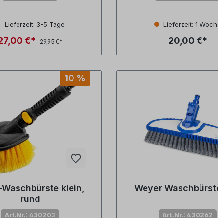
Lieferzeit: 3-5 Tage
Lieferzeit: 1 Woch
27,00 €*
20,00 €*
29,95 €*
10 %
Waschbürste klein,
Weyer Waschbürste
rund
Art.Nr.: 430203
Art.Nr.: 430262