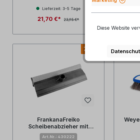
Lieferzeit: 3-5 Tage
Lief
21,70 €*
23,95 €*
Diese Website ver
7 %
Datenschut
FrankanaFreiko
Weyer
Scheibenabzieher mit
Fliegenentferner
Art.Nr.: 430222