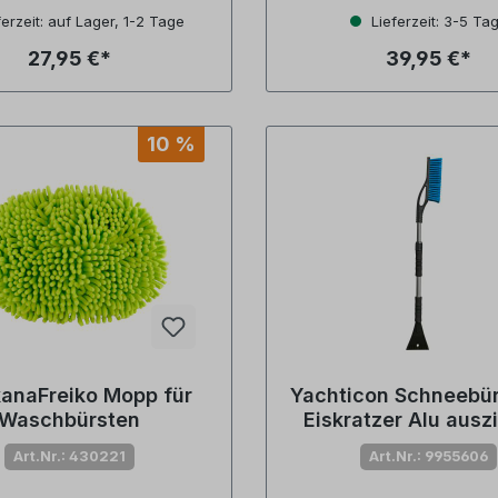
erzeit: auf Lager, 1-2 Tage
Lieferzeit: 3-5 Ta
27,95 €*
39,95 €*
10 %
anaFreiko Mopp für
Yachticon Schneebür
Waschbürsten
Eiskratzer Alu ausz
Art.Nr.: 430221
Art.Nr.: 9955606