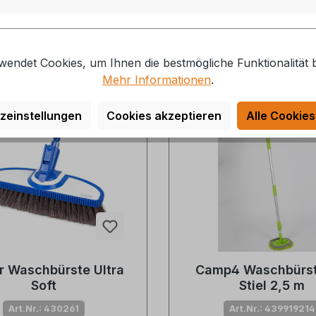
erzeit: auf Lager, 1-2 Tage
Lieferzeit: 1-2 Tage, auf
verfügbar
14,95 €*
14,95 €*
wendet Cookies, um Ihnen die bestmögliche Funktionalität b
Mehr Informationen
.
10 %
zeinstellungen
Cookies akzeptieren
Alle Cookies
 Waschbürste Ultra
Camp4 Waschbürst
Soft
Stiel 2,5 m
Art.Nr.: 430261
Art.Nr.: 439919214