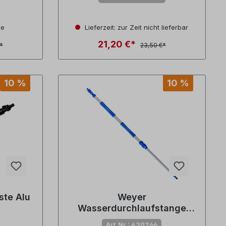
ge
Lieferzeit: zur Zeit nicht lieferbar
21,20 €*
*
23,50 €*
10 %
10 %
ste Alu
Weyer
Wasserdurchlaufstange
ausziehbar 80 - 150 cm
Art.Nr.: 430266