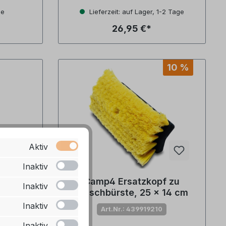
ge
Lieferzeit: auf Lager, 1-2 Tage
26,95 €*
10 %
Aktiv
Inaktiv
eskop
Camp4 Ersatzkopf zu
Inaktiv
-110cm
Waschbürste, 25 x 14 cm
Inaktiv
Art.Nr.: 439919210
Inaktiv