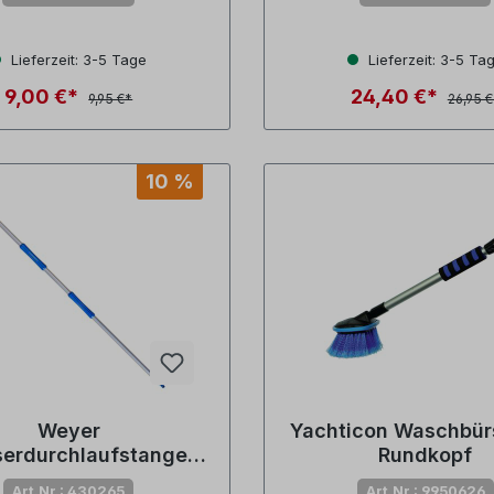
Lieferzeit: 3-5 Tage
Lieferzeit: 3-5 Ta
9,00 €*
24,40 €*
9,95 €*
26,95 €
10 %
Weyer
Yachticon Waschbür
erdurchlaufstange
Rundkopf
Länge 150 cm
Art.Nr.: 430265
Art.Nr.: 9950626