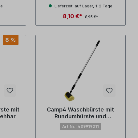
ge
Lieferzeit: auf Lager, 1-2 Tage
8,10 €*
8,95 €*
8 %
ste mit
Camp4 Waschbürste mit
iehbar
Rundumbürste und
Teleskopstiel
Art.Nr.: 439919211