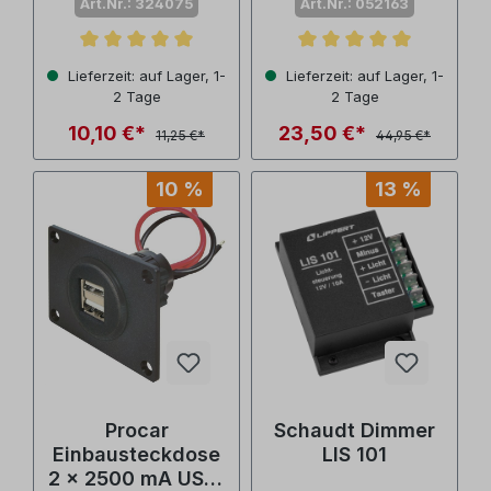
Art.Nr.: 324075
Art.Nr.: 052163
Durchschnittliche Bewertung von 5 von 5 Sternen
Durchschnittliche Bewertu
Lieferzeit: auf Lager, 1-
Lieferzeit: auf Lager, 1-
2 Tage
2 Tage
10,10 €*
23,50 €*
11,25 €*
44,95 €*
10 %
13 %
Procar
Schaudt Dimmer
Einbausteckdose
LIS 101
2 x 2500 mA USB-