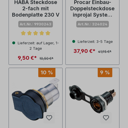
HABA Steckdose
Procar Einbau-
2-fach mit
Doppelsteckdose
Bodenplatte 230 V
inprojal System
USB-A /USB-C
Art.Nr.: 9930243
Art.Nr.: 324024
Durchschnittliche Bewertung von 5 von 5 Sternen
Lieferzeit: 3-5 Tage
Lieferzeit: auf Lager, 1-
2 Tage
37,90 €*
41,95 €*
9,50 €*
10,50 €*
10 %
9 %