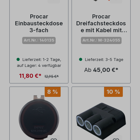
Procar
Procar
Einbausteckdose
Dreifachsteckdos
3-fach
e mit Kabel mit
Power und USB
Art.Nr.: 140135
Art.Nr.: M-324055
Lieferzeit: 1-2 Tage,
Lieferzeit: 3-5 Tage
auf Lager: 4 verfügbar
Ab
45,00 €*
11,80 €*
12,95 €*
8 %
10 %