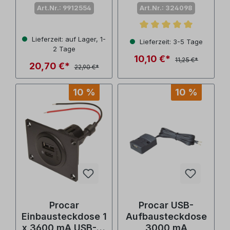
Doppelsteckdose
Art.Nr.: 9912554
Art.Nr.: 324098
12-24 V
Durchschnittliche Bewertu
Lieferzeit: auf Lager, 1-
Lieferzeit: 3-5 Tage
2 Tage
10,10 €*
11,25 €*
20,70 €*
22,90 €*
10 %
10 %
Procar
Procar USB-
Einbausteckdose 1
Aufbausteckdose
x 3600 mA USB-A,
3000 mA