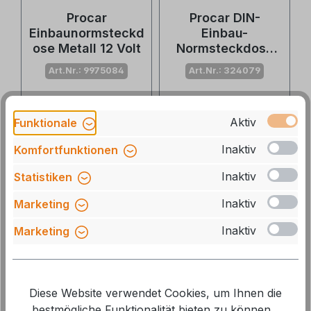
Procar
Procar DIN-
Einbaunormsteckd
Einbau-
ose Metall 12 Volt
Normsteckdose
mit Deckel
Art.Nr.: 9975084
Art.Nr.: 324079
Lieferzeit: 3-5 Tage
Lieferzeit: auf Lager, 1-
Aktiv
Funktionale
2 Tage
11,20 €*
12,40 €*
6,30 €*
Inaktiv
Komfortfunktionen
6,95 €*
Inaktiv
Statistiken
11 %
10 %
Inaktiv
Marketing
Inaktiv
Marketing
Diese Website verwendet Cookies, um Ihnen die
bestmögliche Funktionalität bieten zu können...