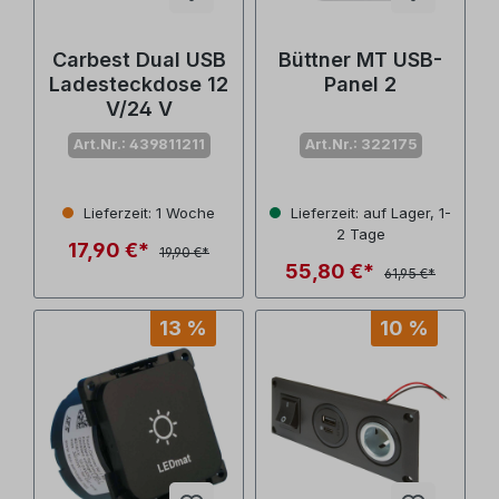
Carbest Dual USB
Büttner MT USB-
Ladesteckdose 12
Panel 2
V/24 V
Art.Nr.: 439811211
Art.Nr.: 322175
Lieferzeit: 1 Woche
Lieferzeit: auf Lager, 1-
2 Tage
17,90 €*
19,90 €*
55,80 €*
61,95 €*
13 %
10 %