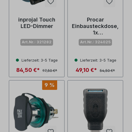
inprojal Touch
Procar
LED-Dimmer
Einbausteckdose,
1x
Powersteckdose,
Art.Nr.: 321282
Art.Nr.: 324025
1xUSB-A, 1xUSB-C
Lieferzeit: 3-5 Tage
Lieferzeit: 3-5 Tage
84,50 €*
49,10 €*
97,50 €*
54,50 €*
9 %