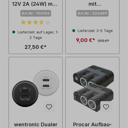
12V 2A (24W) matt
mit
silber
Schraubgewinde
Art.Nr.: 100102
Art.Nr.: 324089
Durchschnittliche Bewertung von 3.6 von 5 Sternen
Lieferzeit: 3-5 Tage
Lieferzeit: auf Lager, 1-
2 Tage
9,00 €*
9,95 €*
27,50 €*
wentronic Dualer
Procar Aufbau-