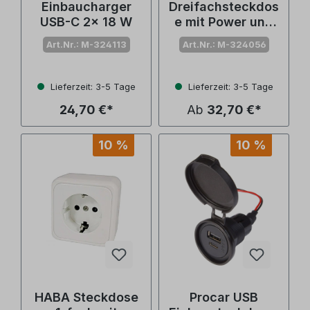
Einbaucharger
Dreifachsteckdos
USB-C 2x 18 W
e mit Power und
USB
Art.Nr.: M-324113
Art.Nr.: M-324056
Lieferzeit: 3-5 Tage
Lieferzeit: 3-5 Tage
24,70 €*
Ab
32,70 €*
10 %
10 %
HABA Steckdose
Procar USB