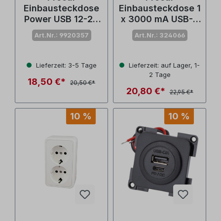
Einbausteckdose
Einbausteckdose 1
Power USB 12-24
x 3000 mA USB-A
V mit
Anschluss
Art.Nr.: 9920357
Art.Nr.: 324066
Gewindehülse und
Deckel
Lieferzeit: 3-5 Tage
Lieferzeit: auf Lager, 1-
2 Tage
18,50 €*
20,50 €*
20,80 €*
22,95 €*
10 %
10 %