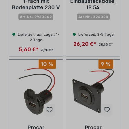
1-fach mit
Einbausteckdose,
Bodenplatte 230 V
IP 54
Art.Nr.: 9930242
Art.Nr.: 324028
Lieferzeit: auf Lager, 1-
Lieferzeit: 3-5 Tage
2 Tage
26,20 €*
28,95 €*
5,60 €*
6,20 €*
10 %
9 %
Procar
Procar