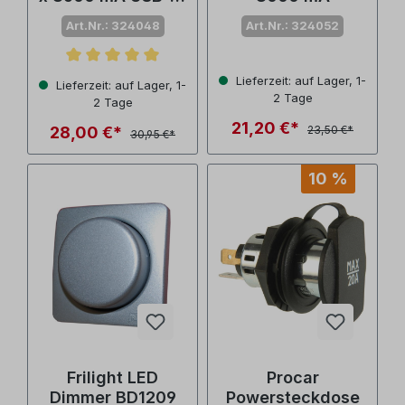
1 x 3600 mA USB-
Art.Nr.: 324048
Art.Nr.: 324052
C Anschluss
Durchschnittliche Bewertung von 5 von 5 Sternen
Lieferzeit: auf Lager, 1-
Lieferzeit: auf Lager, 1-
2 Tage
2 Tage
21,20 €*
28,00 €*
23,50 €*
30,95 €*
10 %
Frilight LED
Procar
Dimmer BD1209
Powersteckdose