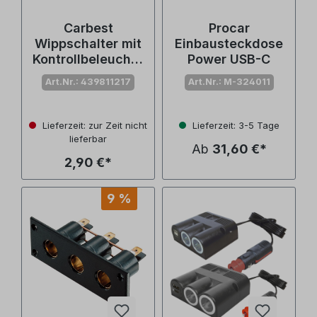
Carbest
Procar
Wippschalter mit
Einbausteckdose
Kontrollbeleuchtu
Power USB-C
ng
Art.Nr.: 439811217
Art.Nr.: M-324011
Lieferzeit: zur Zeit nicht
Lieferzeit: 3-5 Tage
lieferbar
Ab
31,60 €*
2,90 €*
9 %