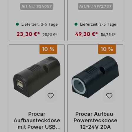
A Anschluss
Art.Nr.: 324057
Art.Nr.: 9972737
Lieferzeit: 3-5 Tage
Lieferzeit: 3-5 Tage
23,30 €*
49,30 €*
25,90 €*
56,75 €*
10 %
10 %
Procar
Procar Aufbau-
Aufbausteckdose
Powersteckdose
mit Power USB
12-24V 20A