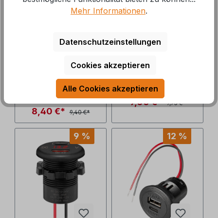
Mehr Informationen
.
Procar
Procar Power-
Aufbausteckdose
Steckdose 12 V/20
mit Deckel und 2
A mit Klappdeckel
Datenschutzeinstellungen
Flachsteckern
Art.Nr.: 324081
Art.Nr.: 324082
Cookies akzeptieren
Lieferzeit: auf Lager, 1-
Lieferzeit: 3-5 Tage
Alle Cookies akzeptieren
2 Tage
9,00 €*
9,95 €*
8,40 €*
9,40 €*
9 %
12 %