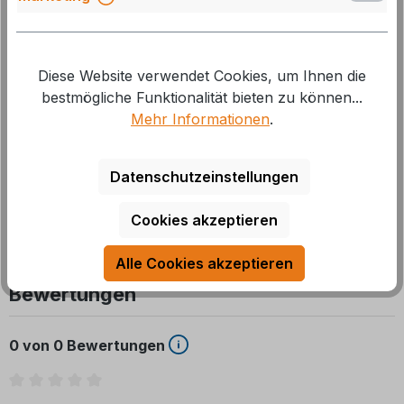
Artikelnummer:
M-324110
Diese Website verwendet Cookies, um Ihnen die
Beschreibung
bestmögliche Funktionalität bieten zu können...
Mehr Informationen
.
Erleben Sie die beeindruckende Leistung des Single
USB-CTM-Chargers mit bis zu 60 W Leistung, der das
Laden in Caravans, Boo
Mehr
Datenschutzeinstellungen
Cookies akzeptieren
Alle Cookies akzeptieren
Bewertungen
0 von 0 Bewertungen
Durchschnittliche Bewertung von 0 von 5 Sternen