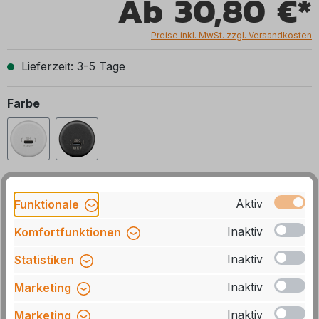
Ab
30,80 €*
Preise inkl. MwSt. zzgl. Versandkosten
Lieferzeit: 3-5 Tage
auswählen
Farbe
weiß
schwarz
Auswahl zurücksetzen
Aktiv
Funktionale
Inaktiv
Komfortfunktionen
Produkt Anzahl: Gib den gewünschten We
In den Warenkorb
Inaktiv
Statistiken
Inaktiv
Marketing
Stck
Zum Merkzettel hinzufügen
Inaktiv
Marketing