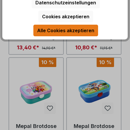
Datenschutzeinstellungen
Geschirrset Time
Candy L Grow Paw
to travel, 5-teilig
Patrol mit
Cookies akzeptieren
Trennschale
Art.Nr.: 9944362
Art.Nr.: 9958456
Alle Cookies akzeptieren
Lieferzeit: 3-5 Tage
Lieferzeit: 3-5 Tage
13,40 €*
10,80 €*
14,90 €*
11,95 €*
10 %
10 %
Mepal Brotdose
Mepal Brotdose