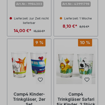
teilig
teilig
Art.Nr.: 9984303
Art.Nr.: 43991798
Lieferzeit: zur Zeit nicht
Lieferzeit: 1 Woche
lieferbar
8,10 €*
8,95 €*
14,00 €*
15,50 €*
9 %
10 %
Camp4 Kinder-
Camp4
Trinkgläser, 2er
Trinkgläser Safari
Set
für Kinder, 2 Stück