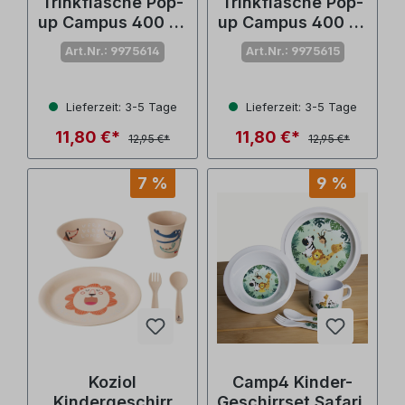
Trinkflasche Pop-
Trinkflasche Pop-
up Campus 400 ml
up Campus 400 ml
Paw Patrol pups
Paw Patrol girls
Art.Nr.: 9975614
Art.Nr.: 9975615
Lieferzeit: 3-5 Tage
Lieferzeit: 3-5 Tage
11,80 €*
11,80 €*
12,95 €*
12,95 €*
7 %
9 %
Koziol
Camp4 Kinder-
Kindergeschirr
Geschirrset Safari,