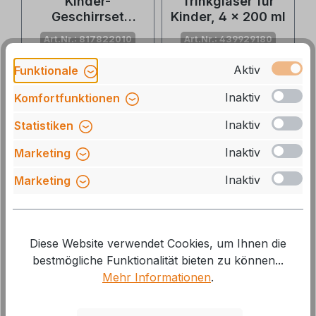
Kinder-
Trinkgläser für
Geschirrset
Kinder, 4 x 200 ml
WildLife
Art.Nr.: 817822010
Art.Nr.: 439929180
Aktiv
Funktionale
Lieferzeit: 1-2 Tage,
Lieferzeit: zur Zeit nicht
auf Lager: 3 verfügbar
lieferbar
Inaktiv
Komfortfunktionen
20,99 €*
18,40 €*
19,99 €*
Inaktiv
Statistiken
Inaktiv
Marketing
10 %
10 %
Inaktiv
Marketing
Diese Website verwendet Cookies, um Ihnen die
bestmögliche Funktionalität bieten zu können...
Mehr Informationen
.
Brunner
Koziol Lunchbox