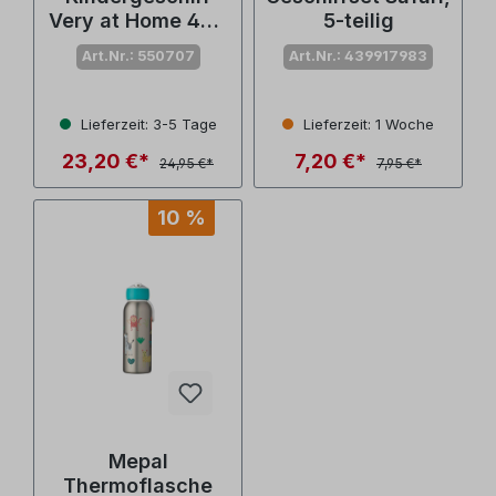
Very at Home 4er-
5-teilig
Set
Art.Nr.: 550707
Art.Nr.: 439917983
Lieferzeit: 3-5 Tage
Lieferzeit: 1 Woche
23,20 €*
7,20 €*
24,95 €*
7,95 €*
10 %
Mepal
Thermoflasche