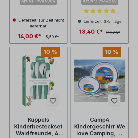
Art.Nr.: 9984304
Art.Nr.: 9944363
Durchschnittliche Bewertu
Lieferzeit: zur Zeit nicht
Lieferzeit: 3-5 Tage
lieferbar
13,40 €*
14,90 €*
14,00 €*
15,50 €*
10 %
10 %
Kuppels
Camp4
Kinderbesteckset
Kindergeschirr We
Waldfreunde, 4-
love Camping, 5-