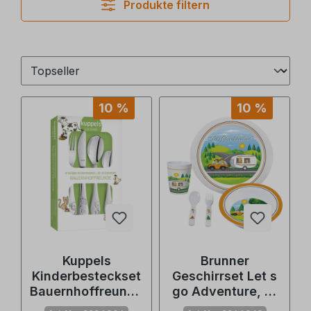
Produkte filtern
10 %
10 %
Kuppels
Brunner
Kinderbesteckset
Geschirrset Let s
Bauernhoffreunde
go Adventure, 5-
, 4-teilig
teilig