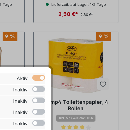
tung von 4.3 von 5 Sternen
Durchschnittliche Bewertung von 5 von 
-2 Tage
Lieferzeit: auf Lager, 1-2 Tage
2,50 €*
2,80 €*
9 %
9 %
Aktiv
Inaktiv
Inaktiv
 Bambex
Camp4 Toilettenpapier, 4
en
Rollen
Inaktiv
Art.Nr.: 43966334
Inaktiv