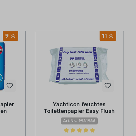
9 %
11 %
papier
Yachticon feuchtes
len
Toilettenpapier Easy Flush
Art.Nr.: 9931986