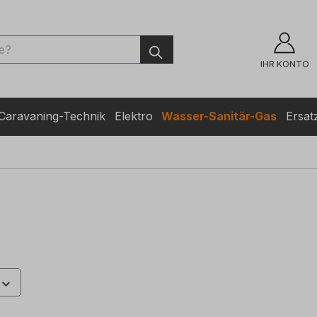
ingen
IHR KONTO
Caravaning-Technik
Elektro
Wasser-Sanitär-Gas
Ersatz