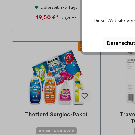
Durchschnittliche Bewertung von 4.6 von 5 Sterne
Durchsch
Lieferzeit: 3-5 Tage
Lief
19,50 €*
23,20 €*
Diese Website ver
Datenschut
3 %
Thetford Sorglos-Paket
Trave
T
Art.Nr.: KS104286