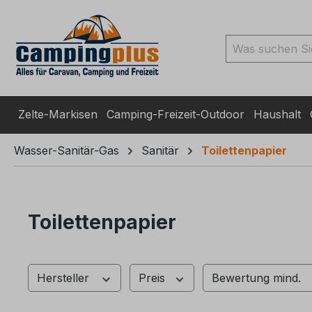
ingen
Zur Suche springen
Zur Hauptnavigation spr
Zelte-Markisen
Camping-Freizeit-Outdoor
Haushalt
Wasser-Sanitär-Gas
Sanitär
Toilettenpapier
Toilettenpapier
Hersteller
Preis
Bewertung mind.