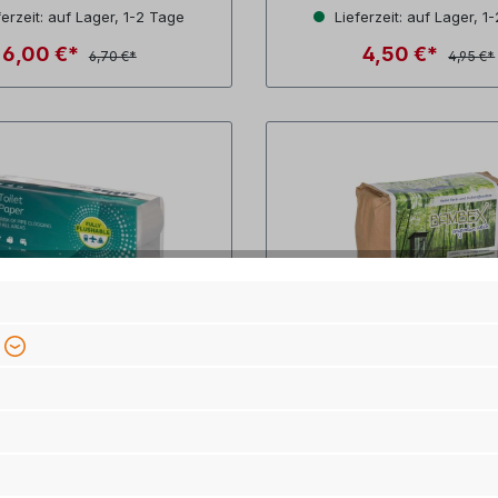
n
nittliche Bewertung von 5 von 5 Sternen
Durchschnittliche Bewer
erzeit: auf Lager, 1-2 Tage
Lieferzeit: auf Lager, 1
6,00 €*
4,50 €*
6,70 €*
4,95 €*
enpapier, 2-lagig, 250
i+v Toilettenpapier
att (8 Rollen) für
Premium, 4 Roll
ampingtoiletten
Art.Nr.: 8246061600
Art.Nr.: 301223