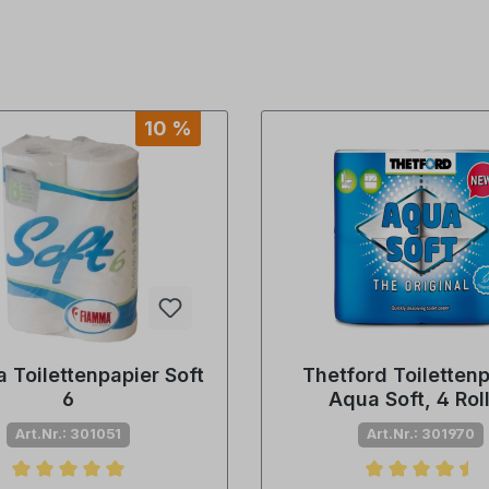
10 %
 Toilettenpapier Soft
Thetford Toiletten
6
Aqua Soft, 4 Rol
Art.Nr.: 301051
Art.Nr.: 301970