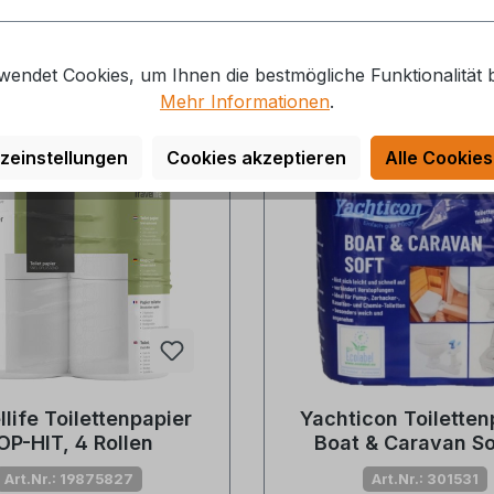
n
nittliche Bewertung von 4 von 5 Sternen
Durchschnittliche Bewer
erzeit: auf Lager, 1-2 Tage
Lieferzeit: 1-2 Tage, auf
verfügbar
4,95 €*
wendet Cookies, um Ihnen die bestmögliche Funktionalität b
6,80 €*
7,50 €*
Mehr Informationen
.
zeinstellungen
Cookies akzeptieren
Alle Cookies
6 %
llife Toilettenpapier
Yachticon Toiletten
OP-HIT, 4 Rollen
Boat & Caravan So
Rollen
Art.Nr.: 19875827
Art.Nr.: 301531