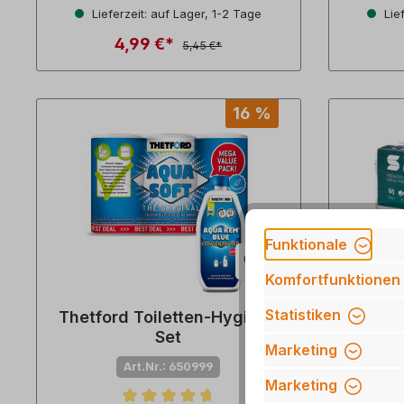
Durchschnittliche Bewertung von 4.8 von 5 Sterne
Durchsch
Lieferzeit: auf Lager, 1-2 Tage
Lief
4,99 €*
5,45 €*
16 %
Funktionale
Komfortfunktionen
Statistiken
Thetford Toiletten-Hygiene
Toilett
Set
Bl
Marketing
C
Art.Nr.: 650999
Marketing