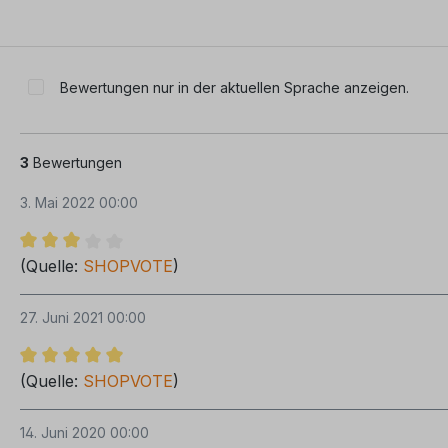
Bewertungen nur in der aktuellen Sprache anzeigen.
3
Bewertungen
3. Mai 2022 00:00
Bewertung mit 3 von 5 Sternen
(Quelle:
SHOPVOTE
)
27. Juni 2021 00:00
Bewertung mit 5 von 5 Sternen
(Quelle:
SHOPVOTE
)
14. Juni 2020 00:00