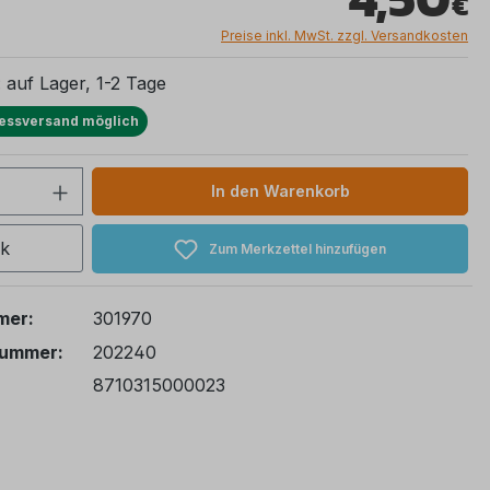
Preise inkl. MwSt. zzgl. Versandkosten
: auf Lager, 1-2 Tage
essversand möglich
 Anzahl: Gib den gewünschten Wert ein 
In den Warenkorb
ck
Zum Merkzettel hinzufügen
mer:
301970
nummer:
202240
8710315000023