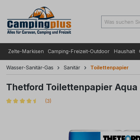
ingen
Zur Suche springen
Zur Hauptnavigation spr
Zelte-Markisen
Camping-Freizeit-Outdoor
Haushalt
Wasser-Sanitär-Gas
Sanitär
Toilettenpapier
Thetford Toilettenpapier Aqua 
(
3
)
Durchschnittliche Bewertung von 4.3 von 5 Sternen
Bildergalerie überspringen