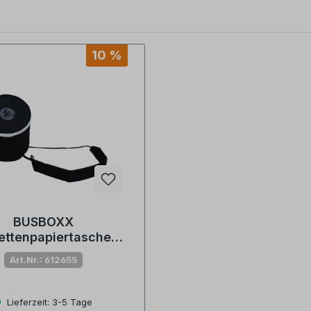
10 %
BUSBOXX
lettenpapiertasche
aperBOXX black
Art.Nr.: 612655
Lieferzeit: 3-5 Tage