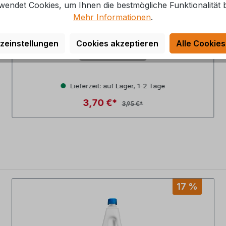
wendet Cookies, um Ihnen die bestmögliche Funktionalität b
Mehr Informationen
.
Travellife Toilettenpapier TOP-HIT, 4
Rollen
zeinstellungen
Cookies akzeptieren
Alle Cookies
Art.Nr.: 19875827
n
Lieferzeit: auf Lager, 1-2 Tage
3,70 €*
3,95 €*
17 %