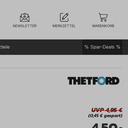
NEWSLETTER
MERKZETTEL
WARENKORB
teile
% Spar-Deals %
UVP 4,95
(0,45 € gespart)
4,50