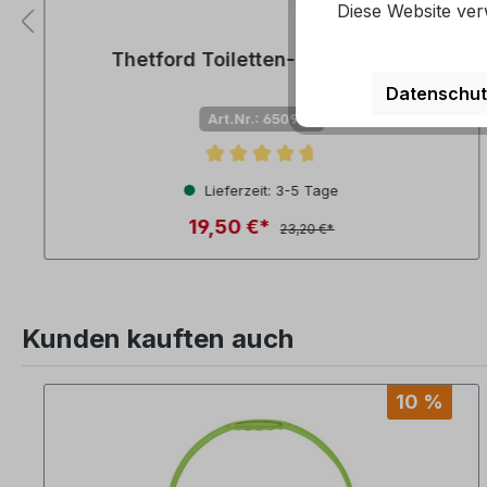
Diese Website ver
Thetford Toiletten-Hygiene Set
Datenschut
Art.Nr.: 650999
en
Durchschnittliche Bewertung von 4.6 von 5 Sterne
Lieferzeit: 3-5 Tage
19,50 €*
23,20 €*
Kunden kauften auch
Produktgalerie überspringen
10 %