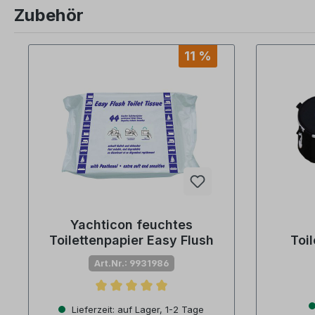
Zubehör
Produktgalerie überspringen
11 %
Yachticon feuchtes
Toilettenpapier Easy Flush
Toi
P
Art.Nr.: 9931986
Durchschnittliche Bewertung von 5 von 5 Sternen
Lieferzeit: auf Lager, 1-2 Tage