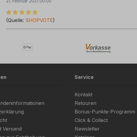
21. Februar 2021 00:00
Bewertung mit 5 von 5 Sternen
(Quelle:
SHOPVOTE
)
nen
Service
Kontakt
ndeninformationen
Retouren
zerklärung
Bonus-Punkte-Programm
cht
Click & Collect
d Versand
Newsletter