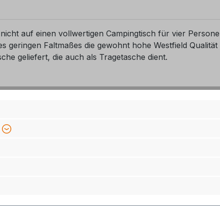
nicht auf einen vollwertigen Campingtisch für vier Person
des geringen Faltmaßes die gewohnt hohe Westfield Qualität
che geliefert, die auch als Tragetasche dient.