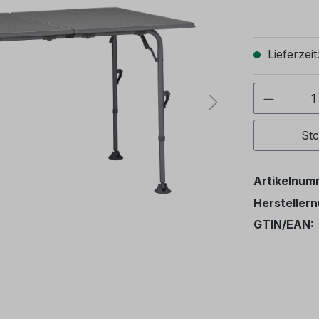
Lieferzeit
Produkt
St
Artikelnum
Hersteller
GTIN/EAN: