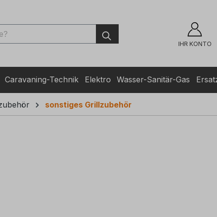
ingen
IHR KONTO
Caravaning-Technik
Elektro
Wasser-Sanitär-Gas
Ersatz
lzubehör
sonstiges Grillzubehör