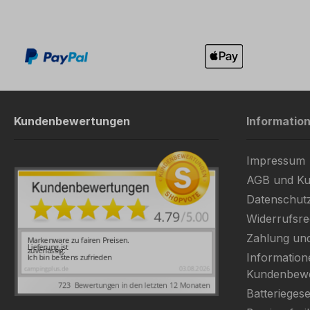
Durchschnittliche Bewertung von 0 von 5 Sternen
Kundenbewertungen
Informatio
Impressum
AGB und Ku
Datenschut
Widerrufsre
Zahlung un
Information
Kundenbew
Batteriegese