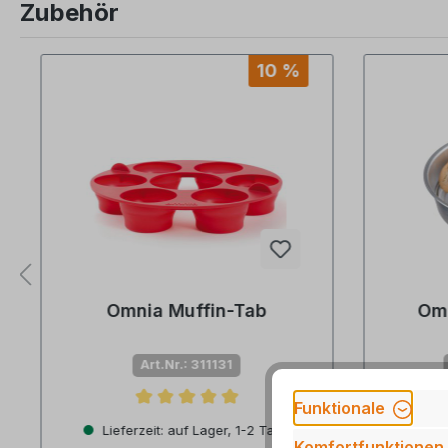
Zubehör
Produktgalerie überspringen
10 %
Omnia Muffin-Tab
Omn
Art.Nr.: 311131
Funktionale
Durchschnittliche Bewertung von 5 von 5 Sternen
Durchsch
Lieferzeit: auf Lager, 1-2 Tage
Lief
Komfortfunktionen