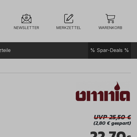
NEWSLETTER
MERKZETTEL
WARENKORB
teile
% Spar-Deals %
UVP 25,50
(2,80 € gespart)
22,70