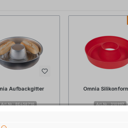
ia Aufbackgitter
Omnia Silikonfor
Art.Nr.: BE458710
Art.Nr.: 310997
nittliche Bewertung von 5 von 5 Sternen
Durchschnittliche Bewer
erzeit: auf Lager, 1-2 Tage
Lieferzeit: auf Lager, 1