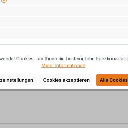
13,60 €*
19,20 €*
23,90 €
iterung zum normalen Omnia Campingbackofen. Zusammen mi
fen, für 4 bis 6 Personen. Das Omnia Aufbackgitter passt
wendet Cookies, um Ihnen die bestmögliche Funktionalität b
.
Mehr Informationen
.
zeinstellungen
Cookies akzeptieren
Alle Cookies