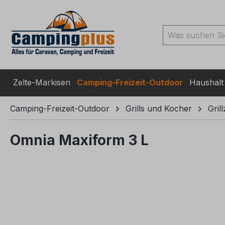
ingen
Zur Suche springen
Zur Hauptnavigation spr
Zelte-Markisen
Camping-Freizeit-Outdoor
Haushalt
Camping-Freizeit-Outdoor
Grills und Kocher
Gril
Omnia Maxiform 3 L
Bildergalerie überspringen