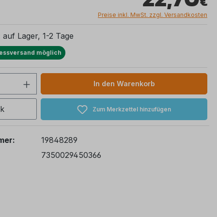
Preise inkl. MwSt. zzgl. Versandkosten
: auf Lager, 1-2 Tage
essversand möglich
 Anzahl: Gib den gewünschten Wert ein 
In den Warenkorb
ck
Zum Merkzettel hinzufügen
mer:
19848289
7350029450366