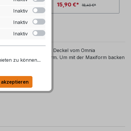
15,90 €*
*
18,40 €*
Inaktiv
Inaktiv
Inaktiv
t dem Unterteil und dem Deckel vom Omnia
 ebenfalls in die Maxiform. Um mit der Maxiform backen
ieten zu können...
 akzeptieren