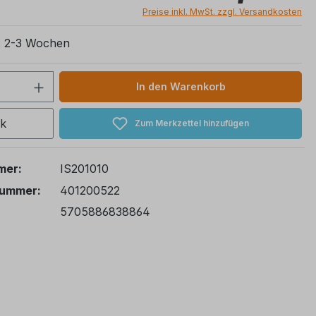
Preise inkl. MwSt. zzgl. Versandkosten
t: 2-3 Wochen
 Anzahl: Gib den gewünschten Wert ein 
In den Warenkorb
ck
Zum Merkzettel hinzufügen
mer:
IS201010
nummer:
401200522
5705886838864