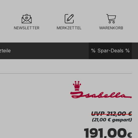
NEWSLETTER
MERKZETTEL
WARENKORB
teile
% Spar-Deals %
UVP 212,00
(21,00 € gespart)
191,00