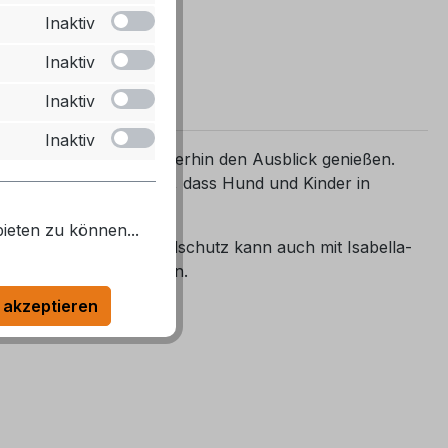
Inaktiv
Inaktiv
Inaktiv
Inaktiv
 frei und Sie können weiterhin den Ausblick genießen.
ntspannen, wohlwissend, dass Hund und Kinder in
ieten zu können...
überqueren. Dieser Windschutz kann auch mit Isabella-
eier Sicht zu gestalten.
 akzeptieren