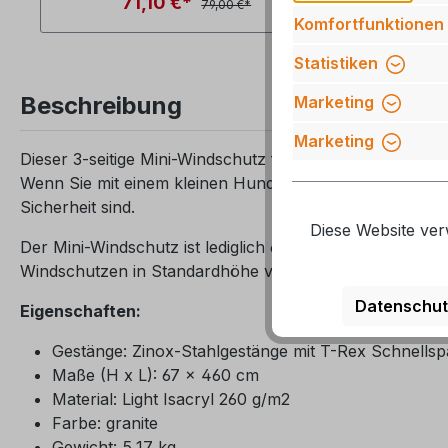
71,10 €*
79,00 €*
Komfortfunktionen
Statistiken
Beschreibung
Marketing
Marketing
Dieser 3-seitige Mini-Windschutz fungiert als eine Art E
Wenn Sie mit einem kleinen Hund oder Kleinkindern unt
Sicherheit sind.
Diese Website ver
Der Mini-Windschutz ist lediglich 67 cm hoch. Eine pra
Windschutzen in Standardhöhe verbunden werden, um ein
Datenschut
Eigenschaften:
Gestänge: Zinox-Stahlgestänge mit T-Rex Schnells
Maße (H x L): 67 x 460 cm
Material: Light Isacryl 260 g/m2
Farbe: granite
Gewicht: 5,17 kg