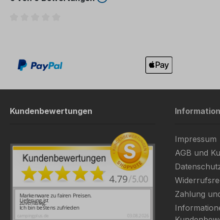
Durchschnittliche Bewertung von 0 von 5 Sternen
Kundenbewertungen
Informatio
Impressum
AGB und Ku
Datenschut
Widerrufsre
Zahlung un
Information
Kundenbew