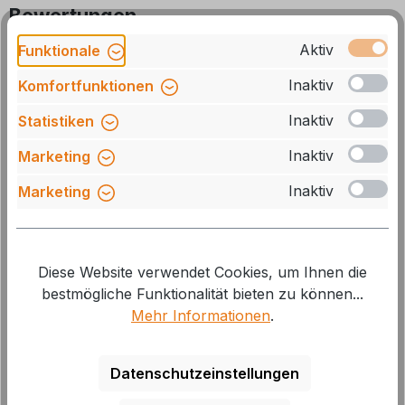
Bewertungen
Aktiv
Funktionale
8 von 8 Bewertungen
Inaktiv
Komfortfunktionen
Inaktiv
Statistiken
Durchschnittliche Bewertung von 4.6 von 5 Sternen
4.63 von 5 Sternen
Inaktiv
Marketing
Perfekt (5)
63%
Inaktiv
Marketing
Sehr gut (3)
38%
Gut (0)
0%
Diese Website verwendet Cookies, um Ihnen die
Akzeptierbar (0)
0%
bestmögliche Funktionalität bieten zu können...
Mehr Informationen
.
Unbefriedigend (0)
0%
Datenschutzeinstellungen
Bewertungen nur in der aktuellen Sprache
anzeigen.