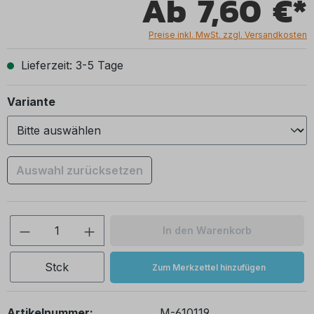
Ab
7,60 €*
Preise inkl. MwSt. zzgl. Versandkosten
Lieferzeit: 3-5 Tage
auswählen
Variante
Auswahl zurücksetzen
Produkt Anzahl: Gib den gewünschten We
In den Warenkorb
Stck
Zum Merkzettel hinzufügen
Artikelnummer:
M-610119