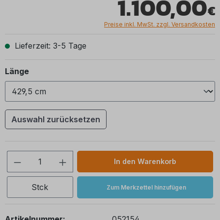
1.100,00
Preise inkl. MwSt. zzgl. Versandkosten
Lieferzeit: 3-5 Tage
auswählen
Länge
Auswahl zurücksetzen
Produkt Anzahl: Gib den gewünschten We
In den Warenkorb
Stck
Zum Merkzettel hinzufügen
Artikelnummer:
052154