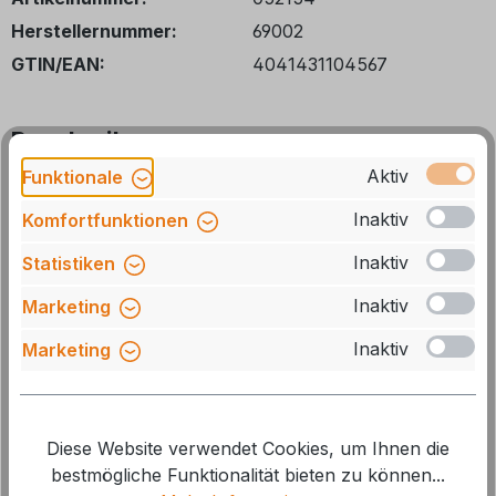
Herstellernummer:
69002
GTIN/EAN:
4041431104567
Beschreibung
Aktiv
Funktionale
Verleihen Sie Ihrem Fahrzeug ein sportliches
Inaktiv
Komfortfunktionen
Aussehen durch die aerodynamische Formgebung der
Dachreling STYLE. einfache Mo
Mehr
Inaktiv
Statistiken
Inaktiv
Marketing
Inaktiv
Marketing
Zubehör
Diese Website verwendet Cookies, um Ihnen die
bestmögliche Funktionalität bieten zu können...
Produktgalerie überspringen
10 %