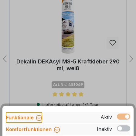
Dekalin DEKAsyl MS-5 Kraftkleber 290
ml, weiß
Art.Nr.: 451069
Durchschnittliche Bewertung von 4.8 von 5 Sternen
Lieferzeit: auf Lager, 1-2 Tage
22,70 €*
26,50 €*
Aktiv
Funktionale
Inhalt:
0.29 l
(78,28 €* / 1 l)
Inaktiv
Komfortfunktionen