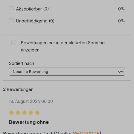
Akzeptierbar (0)
0%
Unbefriedigend (0)
0%
Bewertungen nur in der aktuellen Sprache
anzeigen.
Sortiert nach
3
Bewertungen
18. August 2024 00:00
Bewertung mit 5 von 5 Sternen
Bewertung ohne
Bewertung ohne Text (Quelle:
SHOPVOTE
)