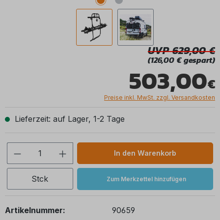
UVP 629,00
(126,00 € gespart)
503,00
Preise inkl. MwSt. zzgl. Versandkosten
Lieferzeit: auf Lager, 1-2 Tage
Produkt Anzahl: Gib den gewünschten We
In den Warenkorb
Stck
Zum Merkzettel hinzufügen
Artikelnummer:
90659