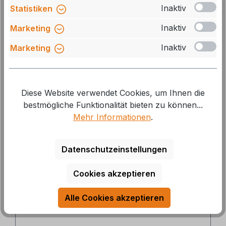
Inaktiv
Statistiken
Ähnliche Produkte
Inaktiv
Marketing
Inaktiv
Marketing
Produktgalerie überspringen
21 %
Diese Website verwendet Cookies, um Ihnen die
bestmögliche Funktionalität bieten zu können...
Mehr Informationen
.
Datenschutzeinstellungen
Thule Fahrradträger Elite Van XT für Fiat
Cookies akzeptieren
Ducato ab Baujahr 07/2006
Alle Cookies akzeptieren
Art.Nr.: 90656