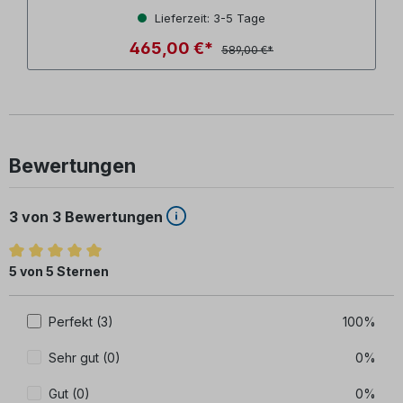
Lieferzeit: 3-5 Tage
465,00 €*
589,00 €*
Bewertungen
3 von 3 Bewertungen
Durchschnittliche Bewertung von 5 von 5 Sternen
5 von 5 Sternen
Perfekt (3)
100%
Sehr gut (0)
0%
Gut (0)
0%