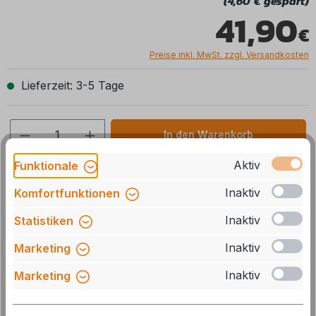
(4,60 € gespart)
41,90
Preise inkl. MwSt. zzgl. Versandkosten
Lieferzeit: 3-5 Tage
Produkt Anzahl: Gib den gewünschten We
In den Warenkorb
Aktiv
Funktionale
Stck
Zum Merkzettel hinzufügen
Inaktiv
Komfortfunktionen
Artikelnummer:
115228
Inaktiv
Statistiken
Herstellernummer:
1731063
Inaktiv
Marketing
GTIN/EAN:
4251302400067
Inaktiv
Marketing
Beschreibung