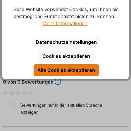
Diese Website verwendet Cookies, um Ihnen die
Das Zusatzkit zum Höhenausgleich ist für ein
bestmögliche Funktionalität bieten zu können...
Rahmen-Maß kleiner 193 mm und größer 147 mm zu
Mehr Informationen
.
verwenden. Es enthält 2 Distanzp
Mehr
Datenschutzeinstellungen
Cookies akzeptieren
Bewertungen
Alle Cookies akzeptieren
0 von 0 Bewertungen
Durchschnittliche Bewertung von 0 von 5 Sternen
Bewertungen nur in der aktuellen Sprache
anzeigen.