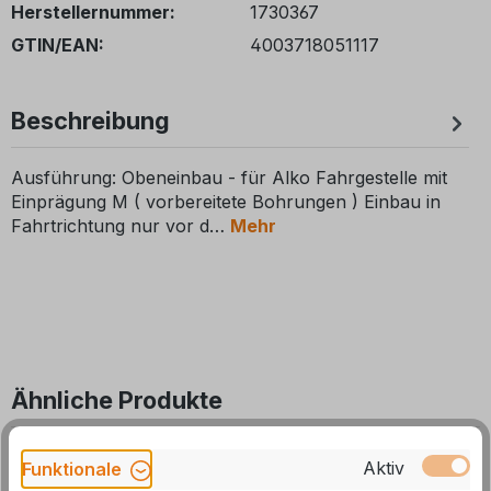
Herstellernummer:
1730367
GTIN/EAN:
4003718051117
Beschreibung
Ausführung: Obeneinbau - für Alko Fahrgestelle mit
Einprägung M ( vorbereitete Bohrungen ) Einbau in
Fahrtrichtung nur vor d
Mehr
Ähnliche Produkte
Produktgalerie überspringen
Aktiv
Funktionale
30 %