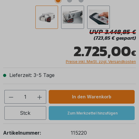
UVP 3.448,85
(723,85 € gespart)
2.725,00
Preise inkl. MwSt. zzgl. Versandkosten
Lieferzeit: 3-5 Tage
Produkt Anzahl: Gib den gewünschten We
In den Warenkorb
Stck
Zum Merkzettel hinzufügen
Artikelnummer:
115220