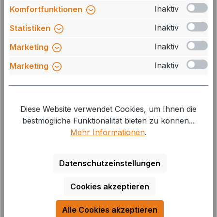
Inaktiv
Komfortfunktionen
Inaktiv
Statistiken
Inaktiv
Marketing
Inaktiv
Marketing
ALKO Mammut M20 Obeneinbau
Komplettset
Diese Website verwendet Cookies, um Ihnen die
bestmögliche Funktionalität bieten zu können...
Mehr Informationen
.
Art.Nr.: KS115220
Datenschutzeinstellungen
Lieferzeit: 3-5 Tage
2.759,00 €*
3.915,30 €*
Cookies akzeptieren
Alle Cookies akzeptieren