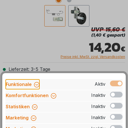
UVP 15,60
(1,40 € gespart)
14,20
Preise inkl. MwSt. zzgl. Versandkosten
Lieferzeit: 3-5 Tage
Aktiv
Funktionale
Produkt Anzahl: Gib den gewünschten We
In den Warenkorb
Inaktiv
Komfortfunktionen
Stck
Zum Merkzettel hinzufügen
Inaktiv
Statistiken
Inaktiv
Marketing
Artikelnummer:
115201