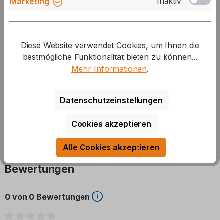
Inaktiv
Marketing
Herstellernummer:
1860693
GTIN/EAN:
4045541019506
Diese Website verwendet Cookies, um Ihnen die
Beschreibung
bestmögliche Funktionalität bieten zu können...
Mehr Informationen
.
Das Blockiersystem sichert Stützräder ST 48 während
der Fahrt. einfach nachzurüsten, zu montieren und zu
Datenschutzeinstellungen
bedienen lange Leb
Mehr
Cookies akzeptieren
Alle Cookies akzeptieren
Bewertungen
0 von 0 Bewertungen