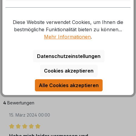
Gut (0)
0%
Akzeptierbar (0)
0%
Diese Website verwendet Cookies, um Ihnen die
bestmögliche Funktionalität bieten zu können...
Unbefriedigend (0)
0%
Mehr Informationen
.
Bewertungen nur in der aktuellen Sprache
Datenschutzeinstellungen
anzeigen.
Cookies akzeptieren
Sortiert nach
Alle Cookies akzeptieren
4
Bewertungen
15. März 2024 00:00
Bewertung mit 5 von 5 Sternen
Habe mich leider vermessen und