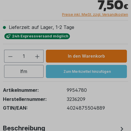
7,50
Preise inkl. MwSt. zzgl. Versandkosten
Lieferzeit: auf Lager, 1-2 Tage
24h Expressversand möglich
Produkt Anzahl: Gib den gewünschten We
In den Warenkorb
lfm
Zum Merkzettel hinzufügen
Artikelnummer:
9954780
Herstellernummer:
3236209
GTIN/EAN:
4024875504889
Beschreibung