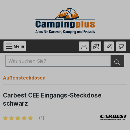
Zum Hauptinhalt springen
Menü
Außensteckdosen
Carbest CEE Eingangs-Steckdose
schwarz
(
1
)
Durchschnittliche Bewertung von 5 von 5 Sternen