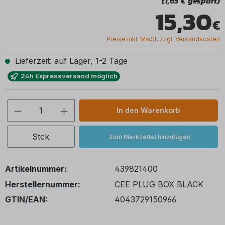
(1,65 € gespart)
15,30
Preise inkl. MwSt. zzgl. Versandkosten
Lieferzeit: auf Lager, 1-2 Tage
24h Expressversand möglich
Produkt Anzahl: Gib den gewünschten We
In den Warenkorb
Stck
Zum Merkzettel hinzufügen
Artikelnummer:
439821400
Herstellernummer:
CEE PLUG BOX BLACK
GTIN/EAN:
4043729150966