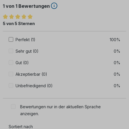
1 von 1 Bewertungen
Durchschnittliche Bewertung von 5 von 5 Sternen
5 von 5 Sternen
Perfekt (1)
100%
Sehr gut (0)
0%
Gut (0)
0%
Akzeptierbar (0)
0%
Unbefriedigend (0)
0%
Bewertungen nur in der aktuellen Sprache
anzeigen.
Sortiert nach