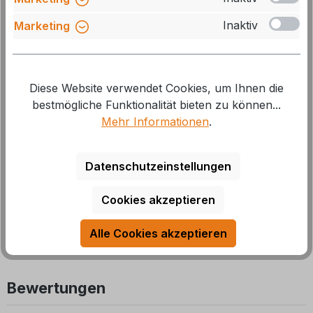
Inaktiv
Marketing
Carbest CEE Eingangs-Steckdose weiß
Diese Website verwendet Cookies, um Ihnen die
bestmögliche Funktionalität bieten zu können...
Mehr Informationen
.
Art.Nr.: 43982140
Datenschutzeinstellungen
Lieferzeit: 1 Woche
15,30 €*
16,95 €*
Cookies akzeptieren
Alle Cookies akzeptieren
Bewertungen