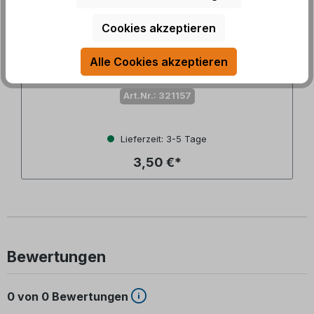
Cookies akzeptieren
System 20.000 Doppelwippe für
Schalter/Taster, schwarz
Alle Cookies akzeptieren
Art.Nr.: 321157
Lieferzeit: 3-5 Tage
3,50 €*
Bewertungen
0 von 0 Bewertungen