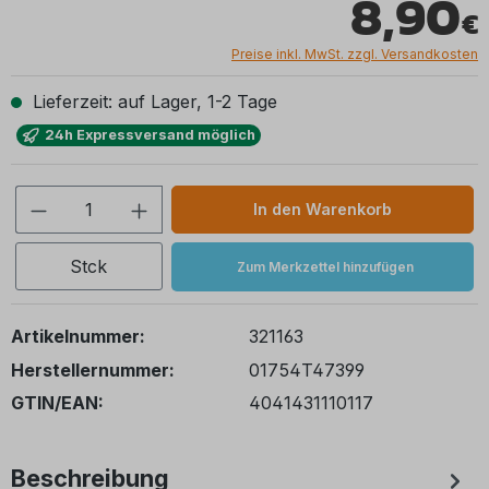
8,90
Preise inkl. MwSt. zzgl. Versandkosten
Lieferzeit: auf Lager, 1-2 Tage
24h Expressversand möglich
Produkt Anzahl: Gib den gewünschten We
In den Warenkorb
Stck
Zum Merkzettel hinzufügen
Artikelnummer:
321163
Herstellernummer:
01754T47399
GTIN/EAN:
4041431110117
Beschreibung