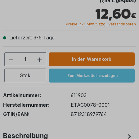
(1,35 € gespart)
12,60
Preise inkl. MwSt. zzgl. Versandkosten
Lieferzeit: 3-5 Tage
Produkt Anzahl: Gib den gewünschten We
In den Warenkorb
Stck
Zum Merkzettel hinzufügen
Artikelnummer:
611903
Herstellernummer:
ETAC0078-0001
GTIN/EAN:
8712318979764
Beschreibung