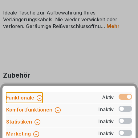
Ideale Tasche zur Aufbewahrung Ihres
Verlängerungskabels. Nie wieder verwickelt oder
verloren. Geräumige Reißverschlussöffnu
Mehr
Zubehör
Produktgalerie überspringen
7 %
Aktiv
Funktionale
Inaktiv
Komfortfunktionen
Inaktiv
Statistiken
Inaktiv
Marketing