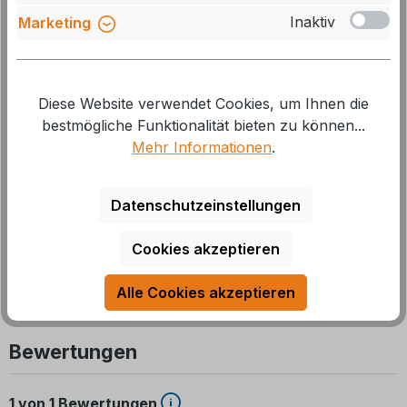
Inaktiv
Marketing
Weingärtner Adapterkabel Schuko - CEE-
Kupplung, 1,5 m
Diese Website verwendet Cookies, um Ihnen die
bestmögliche Funktionalität bieten zu können...
Art.Nr.: 321049
Mehr Informationen
.
Durchschnittliche Bewertung von 5 von 5 Sternen
Lieferzeit: auf Lager, 1-2 Tage
Datenschutzeinstellungen
18,46 €*
19,95 €*
Cookies akzeptieren
Alle Cookies akzeptieren
Bewertungen
1 von 1 Bewertungen