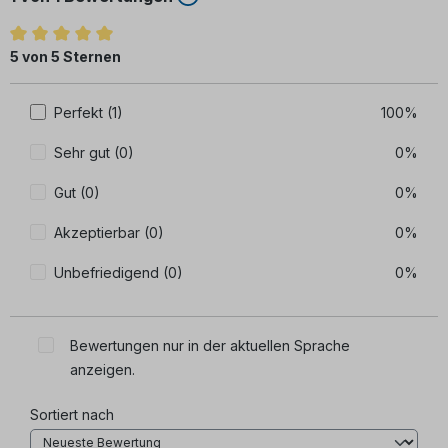
Durchschnittliche Bewertung von 5 von 5 Sternen
5 von 5 Sternen
Perfekt (1)
100%
Sehr gut (0)
0%
Gut (0)
0%
Akzeptierbar (0)
0%
Unbefriedigend (0)
0%
Bewertungen nur in der aktuellen Sprache
anzeigen.
Sortiert nach