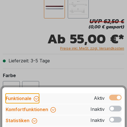
UVP 62,50
(0,00 € gespart)
Ab
55,00 €*
Preise inkl. MwSt. zzgl. Versandkosten
Lieferzeit: 3-5 Tage
auswählen
Farbe
klar
rot
Aktiv
Funktionale
Inaktiv
Komfortfunktionen
Auswahl zurücksetzen
Inaktiv
Statistiken