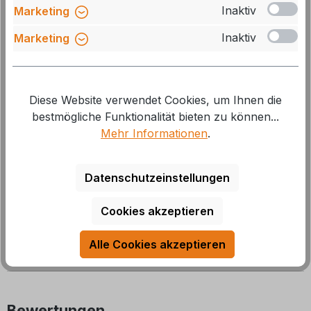
Inaktiv
Marketing
Produkt Anzahl: Gib den gewünschten We
In den Warenkorb
Inaktiv
Marketing
Stck
Zum Merkzettel hinzufügen
Diese Website verwendet Cookies, um Ihnen die
Artikelnummer:
M-140157
bestmögliche Funktionalität bieten zu können...
Mehr Informationen
.
Beschreibung
Datenschutzeinstellungen
flacher Aufbau kein Ausschnitt notwendig ideal zum
Nachrüsten Klarglasoptik bestückt mit 28 LEDs Einbau
Cookies akzeptieren
mit Schraubbefesti
Mehr
Alle Cookies akzeptieren
Bewertungen