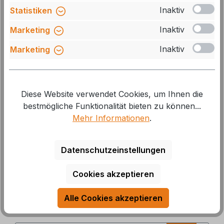
Inaktiv
Statistiken
Inaktiv
Marketing
Inaktiv
Marketing
Kathrein Universal-Single-LNB KEL 411
Diese Website verwendet Cookies, um Ihnen die
Art.Nr.: 72356
bestmögliche Funktionalität bieten zu können...
Mehr Informationen
.
Lieferzeit: 3-5 Tage
12,60 €*
Datenschutzeinstellungen
14,00 €*
Cookies akzeptieren
Ähnliche Produkte
Alle Cookies akzeptieren