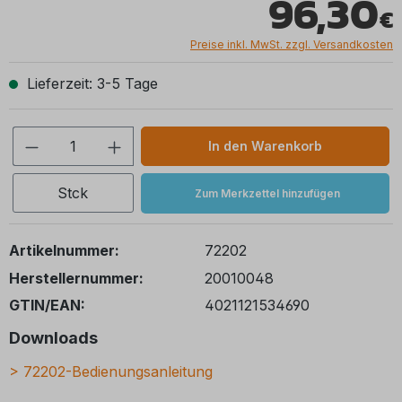
96,30
Preise inkl. MwSt. zzgl. Versandkosten
Lieferzeit: 3-5 Tage
Produkt Anzahl: Gib den gewünschten We
In den Warenkorb
Stck
Zum Merkzettel hinzufügen
Artikelnummer:
72202
Herstellernummer:
20010048
GTIN/EAN:
4021121534690
Downloads
>
72202-Bedienungsanleitung