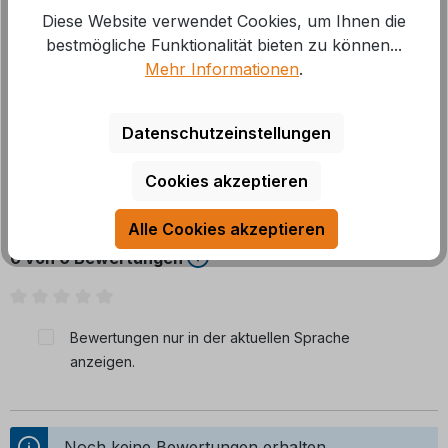
Diese Website verwendet Cookies, um Ihnen die
Für alle Dometic Caravangeräte AUSSER Luxemburg
bestmögliche Funktionalität bieten zu können...
KTL Ausführung: Elektro Länge: 1400 mm
Mehr
Mehr Informationen
.
Datenschutzeinstellungen
Cookies akzeptieren
Bewertungen
Alle Cookies akzeptieren
0 von 0 Bewertungen
Durchschnittliche Bewertung von 0 von 5 Sternen
Bewertungen nur in der aktuellen Sprache
anzeigen.
Noch keine Bewertungen erhalten.