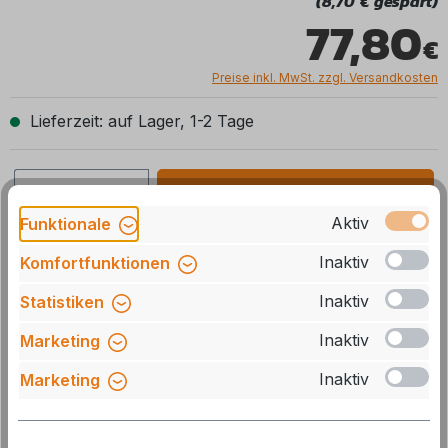
(8,70 € gespart)
77,80
Preise inkl. MwSt. zzgl. Versandkosten
Lieferzeit: auf Lager, 1-2 Tage
Produkt Anzahl: Gib den gewünschten We
In den Warenkorb
Aktiv
Funktionale
Stck
Zum Merkzettel hinzufügen
Inaktiv
Komfortfunktionen
Inaktiv
Statistiken
Artikelnummer:
DO-11370
Herstellernummer:
292652810
Inaktiv
Marketing
GTIN/EAN:
7332464036442
Inaktiv
Marketing
Beschreibung