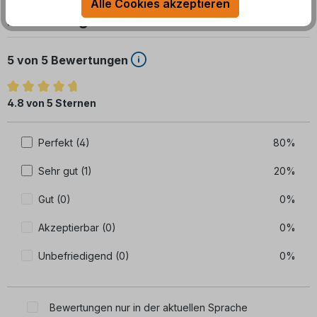
Alle Cookies akzeptieren
Bewertungen
5 von 5 Bewertungen
Durchschnittliche Bewertung von 4.8 von 5 Sternen
4.8 von 5 Sternen
Perfekt (4)
80%
Sehr gut (1)
20%
Gut (0)
0%
Akzeptierbar (0)
0%
Unbefriedigend (0)
0%
Bewertungen nur in der aktuellen Sprache