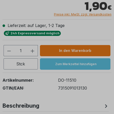
1,90
Preise inkl. MwSt. zzgl. Versandkosten
Lieferzeit: auf Lager, 1-2 Tage
24h Expressversand möglich
Produkt Anzahl: Gib den gewünschten We
In den Warenkorb
Stck
Zum Merkzettel hinzufügen
Artikelnummer:
DO-11510
GTIN/EAN:
7315091013130
Beschreibung