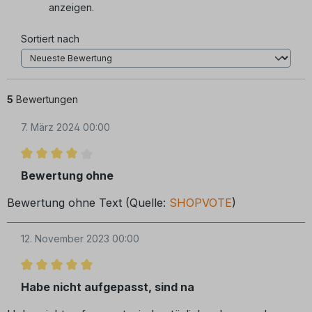
anzeigen.
Sortiert nach
5
Bewertungen
7. März 2024 00:00
Bewertung mit 4 von 5 Sternen
Bewertung ohne
Bewertung ohne Text (Quelle:
SHOPVOTE
)
12. November 2023 00:00
Bewertung mit 5 von 5 Sternen
Habe nicht aufgepasst, sind na