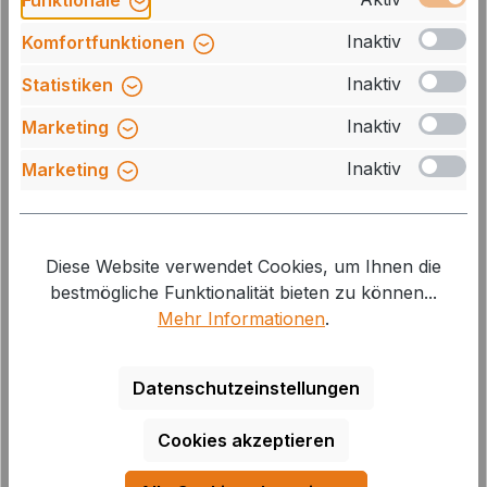
Funktionale
Inaktiv
Komfortfunktionen
Inaktiv
Statistiken
Inaktiv
Marketing
Inaktiv
Marketing
Dometic Ersatz-Winterabdeckung für
Belüftungssystem LS 300 weiss
Diese Website verwendet Cookies, um Ihnen die
Art.Nr.: 35355
bestmögliche Funktionalität bieten zu können...
Mehr Informationen
.
Durchschnittliche Bewertung von 5 von 5 Sternen
Lieferzeit: auf Lager, 1-2 Tage
9,00 €*
Datenschutzeinstellungen
Cookies akzeptieren