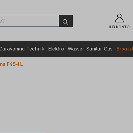
ingen
IHR KONTO
Caravaning-Technik
Elektro
Wasser-Sanitär-Gas
Ersatzt
ma F45-i L
m