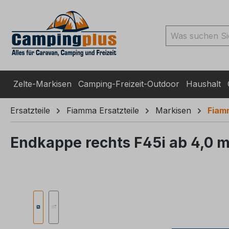
ingen
Zur Suche springen
Zur Hauptnavigation spr
Zelte-Markisen
Camping-Freizeit-Outdoor
Haushalt
Ersatzteile
Fiamma Ersatzteile
Markisen
Fiam
Endkappe rechts F45i ab 4,0 
Bildergalerie überspringen