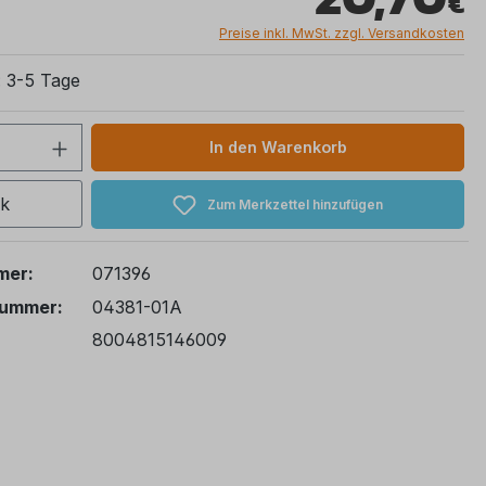
Preise inkl. MwSt. zzgl. Versandkosten
: 3-5 Tage
 Anzahl: Gib den gewünschten Wert ein 
In den Warenkorb
ck
Zum Merkzettel hinzufügen
mer:
071396
nummer:
04381-01A
8004815146009