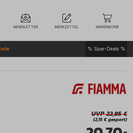
NEWSLETTER
MERKZETTEL
WARENKORB
eile
% Spar-Deals %
UVP 22,85
(2,15 € gespart)
20,70