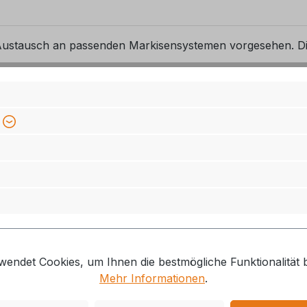
Austausch an passenden Markisensystemen vorgesehen. Di
damit die Markise wieder zuverlässig geöffnet, geschlossen 
ezeichnung und die vorhandene Ausführung vor der Bestellu
wendet Cookies, um Ihnen die bestmögliche Funktionalität b
Mehr Informationen
.