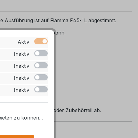
e Ausführung ist auf Fiamma F45-i L abgestimmt.
oder verriegelt werden kann.
Aktiv
Inaktiv
Inaktiv
Inaktiv
Inaktiv
ng mit Ihrem Fahrzeug oder Zubehörteil ab.
ieten zu können...