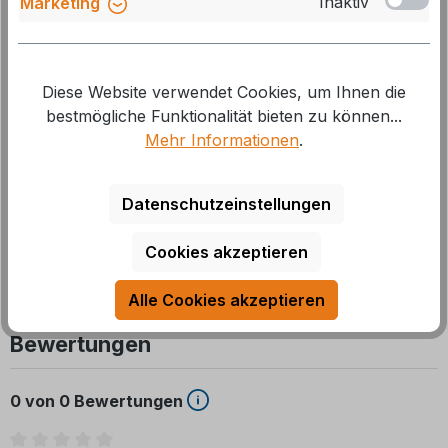
Inaktiv
Marketing
Herstellernummer:
98655-559
GTIN/EAN:
8004815288617
Diese Website verwendet Cookies, um Ihnen die
Beschreibung
bestmögliche Funktionalität bieten zu können...
Mehr Informationen
.
Das Markisenzubehör ist für Reparatur, Wartung oder
Austausch an passenden Markisensystemen
Datenschutzeinstellungen
vorgesehen. Die Ausführung ist a
Mehr
Cookies akzeptieren
Alle Cookies akzeptieren
Bewertungen
0 von 0 Bewertungen