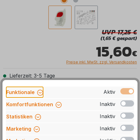
UVP 17,25
(1,65 € gespart)
15,60
Preise inkl. MwSt. zzgl. Versandkosten
Lieferzeit: 3-5 Tage
Aktiv
Funktionale
Produkt Anzahl: Gib den gewünschten We
In den Warenkorb
Inaktiv
Komfortfunktionen
Stck
Zum Merkzettel hinzufügen
Inaktiv
Statistiken
Inaktiv
Marketing
Artikelnummer:
071414-1