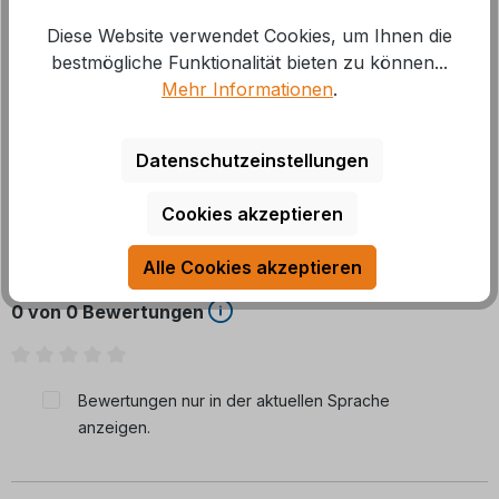
Diese Website verwendet Cookies, um Ihnen die
Endanschlagvorrichtung für Markisen Durchmesser
bestmögliche Funktionalität bieten zu können...
43 mm passend für Fiamma: ZIP F45-Zi L (400-450),
Mehr Informationen
.
ZIP F45-Ti (250-350), ZI
Mehr
Datenschutzeinstellungen
Cookies akzeptieren
Bewertungen
Alle Cookies akzeptieren
0 von 0 Bewertungen
Durchschnittliche Bewertung von 0 von 5 Sternen
Bewertungen nur in der aktuellen Sprache
anzeigen.