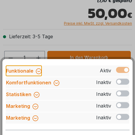
(7,10 € gespart)
50,00
Preise inkl. MwSt. zzgl. Versandkosten
Lieferzeit: 3-5 Tage
Produkt Anzahl: Gib den gewünschten We
In den Warenkorb
Aktiv
Funktionale
Stck
Zum Merkzettel hinzufügen
Inaktiv
Komfortfunktionen
Artikelnummer:
071430
Inaktiv
Statistiken
Herstellernummer:
98655-255
Inaktiv
Marketing
GTIN/EAN:
8004815274016
Inaktiv
Marketing
Beschreibung