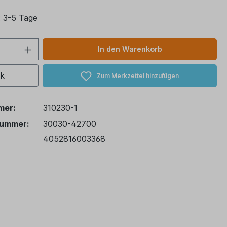
: 3-5 Tage
 Anzahl: Gib den gewünschten Wert ein 
In den Warenkorb
ck
Zum Merkzettel hinzufügen
mer:
310230-1
nummer:
30030-42700
4052816003368