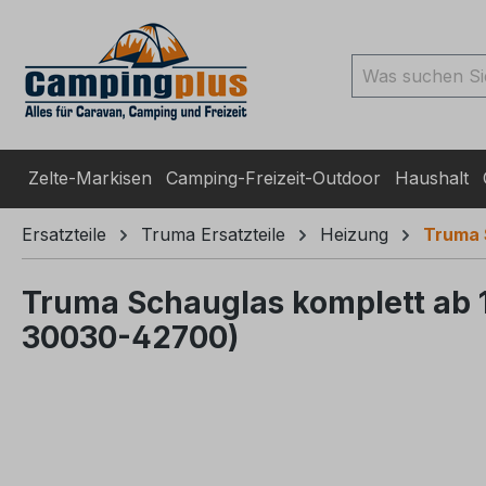
ingen
Zur Suche springen
Zur Hauptnavigation spr
Zelte-Markisen
Camping-Freizeit-Outdoor
Haushalt
Ersatzteile
Truma Ersatzteile
Heizung
Truma 
Truma Schauglas komplett ab 
30030-42700)
Bildergalerie überspringen