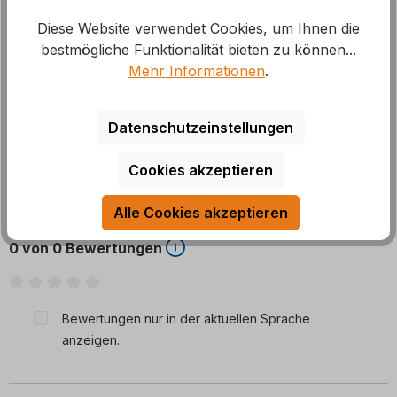
Diese Website verwendet Cookies, um Ihnen die
Die Komponente unterstützt die zuverlässige Funktion
bestmögliche Funktionalität bieten zu können...
der Heizanlage und eignet sich für Wartung oder
Mehr Informationen
.
Reparatur. Die Ausführu
Mehr
Datenschutzeinstellungen
Cookies akzeptieren
Bewertungen
Alle Cookies akzeptieren
0 von 0 Bewertungen
Durchschnittliche Bewertung von 0 von 5 Sternen
Bewertungen nur in der aktuellen Sprache
anzeigen.