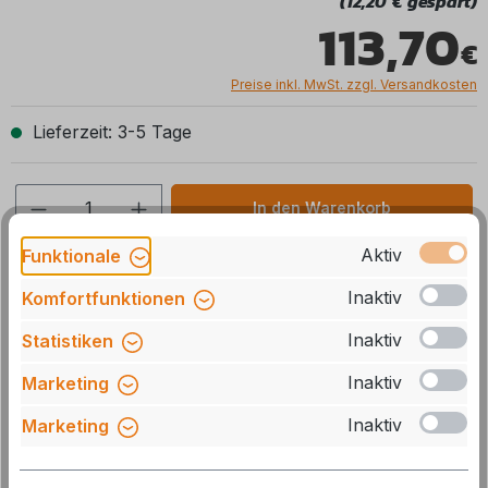
(12,20 € gespart)
113,70
Preise inkl. MwSt. zzgl. Versandkosten
Lieferzeit: 3-5 Tage
Produkt Anzahl: Gib den gewünschten We
In den Warenkorb
Aktiv
Funktionale
Stck
Zum Merkzettel hinzufügen
Inaktiv
Komfortfunktionen
Artikelnummer:
TR-10020
Inaktiv
Statistiken
Herstellernummer:
40091-86500
Inaktiv
Marketing
GTIN/EAN:
4052816014029
Inaktiv
Marketing
Beschreibung