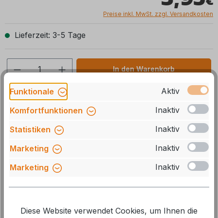
Preise inkl. MwSt. zzgl. Versandkosten
Lieferzeit: 3-5 Tage
Produkt Anzahl: Gib den gewünschten We
In den Warenkorb
Aktiv
Funktionale
Stck
Zum Merkzettel hinzufügen
Inaktiv
Komfortfunktionen
Artikelnummer:
309246
Inaktiv
Statistiken
Herstellernummer:
60010-05100
Inaktiv
Marketing
GTIN/EAN:
4052816016740
Inaktiv
Marketing
Beschreibung
Diese Website verwendet Cookies, um Ihnen die
passend für: Truma Mover SR, S, SE/TE Gewicht: 1 g