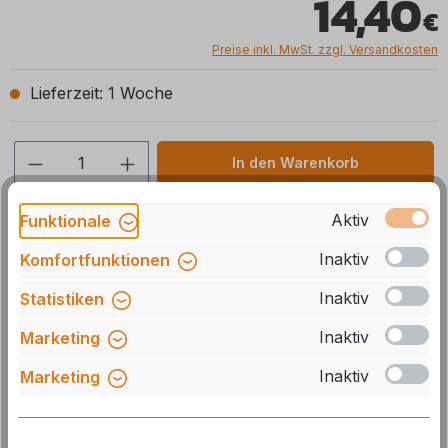
14,40
Preise inkl. MwSt. zzgl. Versandkosten
Lieferzeit: 1 Woche
Produkt Anzahl: Gib den gewünschten We
In den Warenkorb
Stck
Zum Merkzettel hinzufügen
Aktiv
Funktionale
Inaktiv
Komfortfunktionen
Artikelnummer:
439922197
Inaktiv
Statistiken
Herstellernummer:
AC10023 SHINY
Inaktiv
Marketing
GTIN/EAN:
4043729136380
Inaktiv
Marketing
Beschreibung