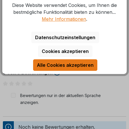
Profilierter und geprägter Sandwichboden für mehr
Diese Website verwendet Cookies, um Ihnen die
Stabilität und bessere Hitzeübetragung.
bestmögliche Funktionalität bieten zu können...
Einhandbedienung des Ausgießers, G
Mehr
Mehr Informationen
.
Datenschutzeinstellungen
Cookies akzeptieren
Bewertungen
Alle Cookies akzeptieren
0 von 0 Bewertungen
Durchschnittliche Bewertung von 0 von 5 Sternen
Bewertungen nur in der aktuellen Sprache
anzeigen.
Noch keine Bewertungen erhalten.