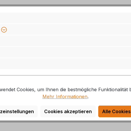
f.
wendet Cookies, um Ihnen die bestmögliche Funktionalität b
Mehr Informationen
.
zeinstellungen
Cookies akzeptieren
Alle Cookies