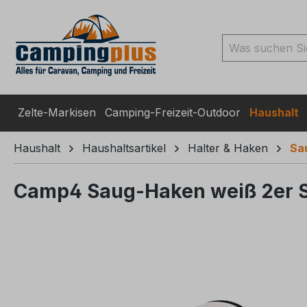
ingen
Zur Suche springen
Zur Hauptnavigation spr
Zelte-Markisen
Camping-Freizeit-Outdoor
Haushalt
Haushalt
Haushaltsartikel
Halter & Haken
Sa
Camp4 Saug-Haken weiß 2er 
Bildergalerie überspringen