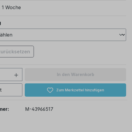
t: 1 Woche
auswählen
g
zurücksetzen
 Anzahl: Gib den gewünschten Wert ein 
In den Warenkorb
t
Zum Merkzettel hinzufügen
mer:
M-43966517