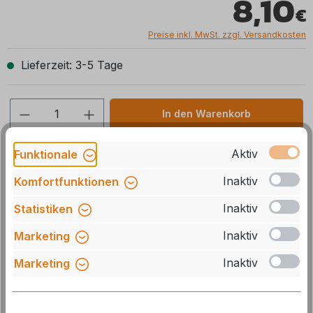
8,10
Preise inkl. MwSt. zzgl. Versandkosten
Lieferzeit: 3-5 Tage
Produkt Anzahl: Gib den gewünschten We
In den Warenkorb
Stck
Zum Merkzettel hinzufügen
Aktiv
Funktionale
Inaktiv
Komfortfunktionen
Artikelnummer:
430117
Inaktiv
Statistiken
Herstellernummer:
338
Inaktiv
Marketing
GTIN/EAN:
4022551308608
Inaktiv
Marketing
Beschreibung