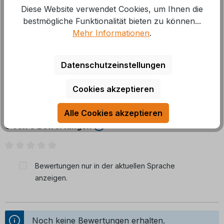
Kein lästiges Bücken mehr, dank des praktischen
Diese Website verwendet Cookies, um Ihnen die
Korbes mit Haken. Inkl. 20 Wäscheklammern mit
bestmögliche Funktionalität bieten zu können...
Softgriff.
Mehr Informationen
.
Datenschutzeinstellungen
Cookies akzeptieren
Bewertungen
Alle Cookies akzeptieren
0 von 0 Bewertungen
Durchschnittliche Bewertung von 0 von 5 Sternen
Bewertungen nur in der aktuellen Sprache
anzeigen.
Noch keine Bewertungen erhalten.