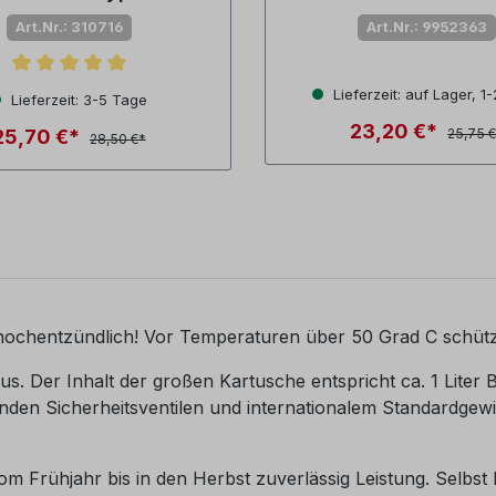
50 mbar
Art.Nr.: 310716
Art.Nr.: 9952363
nittliche Bewertung von 5 von 5 Sternen
Lieferzeit: auf Lager, 1
Lieferzeit: 3-5 Tage
23,20 €*
25,70 €*
25,75 
28,50 €*
 hochentzündlich! Vor Temperaturen über 50 Grad C schüt
us. Der Inhalt der großen Kartusche entspricht ca. 1 Liter
enden Sicherheitsventilen und internationalem Standardgewin
vom Frühjahr bis in den Herbst zuverlässig Leistung. Selbs