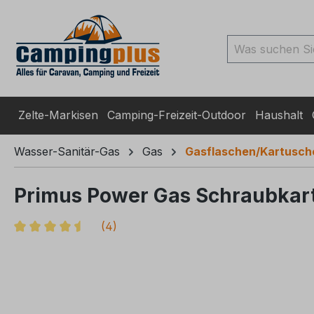
ingen
Zur Suche springen
Zur Hauptnavigation spr
Zelte-Markisen
Camping-Freizeit-Outdoor
Haushalt
Wasser-Sanitär-Gas
Gas
Gasflaschen/Kartusch
Primus Power Gas Schraubkar
(
4
)
Durchschnittliche Bewertung von 4.5 von 5 Sternen
Bildergalerie überspringen