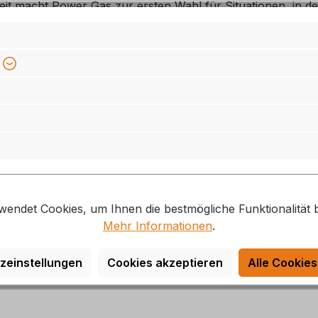
keit macht Power Gas zur ersten Wahl für Situationen, in de
vom Frühjahr bis in den Herbst zuverlässig Leistung. Selbs
keit macht Power Gas zur ersten Wahl für Situationen, in de
Maße (Durchm. x H)
90 x 67 mm
108 x 85 mm
108 x 137 mm
wendet Cookies, um Ihnen die bestmögliche Funktionalität b
Mehr Informationen
.
zeinstellungen
Cookies akzeptieren
Alle Cookies