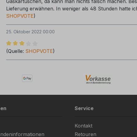
Gaskartuschen, da kann man nichts falsch machen. Bes
Lieferung erwähnen. In weniger als 48 Stunden hatte ich 
SHOPVOTE
)
25. Oktober 2022 00:00
Bewertung mit 3 von 5 Sternen
(Quelle:
SHOPVOTE
)
nen
Service
Kontakt
ndeninformationen
Retouren