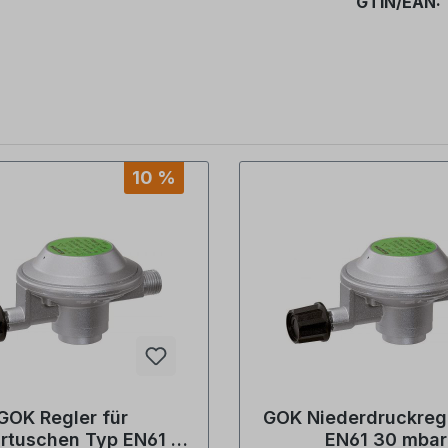
GTIN/EAN:
10 %
GOK Regler für
GOK Niederdruckreg
rtuschen Typ EN61 -
EN61 30 mbar