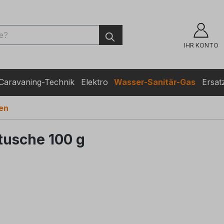
ingen
IHR KONTO
Caravaning-Technik
Elektro
Wasser-Sanitär-Gas
Ersatz
en
tusche 100 g