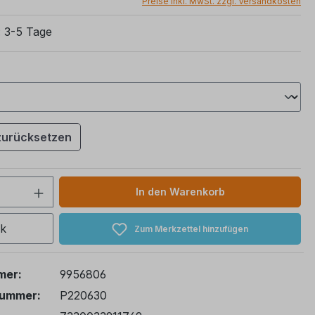
Preise inkl. MwSt. zzgl. Versandkosten
: 3-5 Tage
ählen
zurücksetzen
 Anzahl: Gib den gewünschten Wert ein 
In den Warenkorb
ck
Zum Merkzettel hinzufügen
mer:
9956806
nummer:
P220630