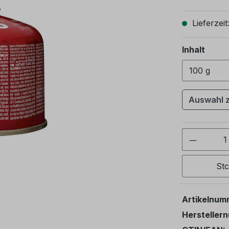
Lieferzeit
ausw
Inhalt
Auswahl 
Produkt
St
Artikelnum
Hersteller