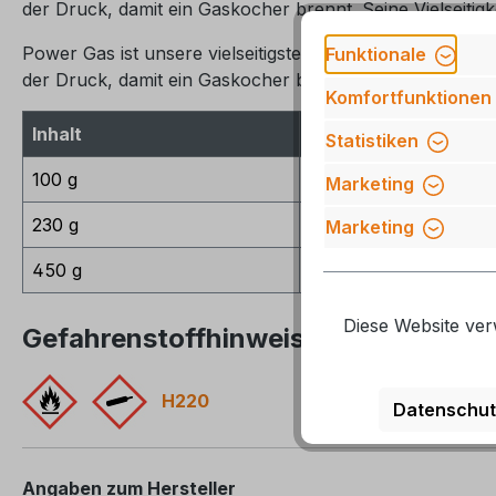
der Druck, damit ein Gaskocher brennt. Seine Vielseitig
Power Gas ist unsere vielseitigste Mischung und bietet 
Funktionale
der Druck, damit ein Gaskocher brennt. Seine Vielseitig
Komfortfunktionen
Inhalt
Gewicht
Statistiken
100 g
198 g
Marketing
230 g
390 g
Marketing
450 g
500 g
Diese Website ver
Gefahrenstoffhinweise
H220
Datenschut
Angaben zum Hersteller