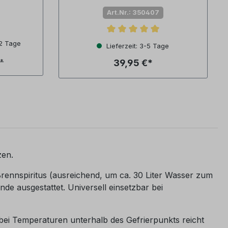
mbar (Export)
Art.Nr.: 350407
Durchschnittliche Bewertung von 5 von 
-2 Tage
Lieferzeit: 3-5 Tage
39,95 €*
€*
zen.
 Brennspiritus (ausreichend, um ca. 30 Liter Wasser zum
de ausgestattet. Universell einsetzbar bei
t bei Temperaturen unterhalb des Gefrierpunkts reicht