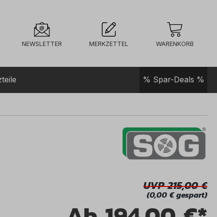
NEWSLETTER
MERKZETTEL
WARENKORB
teile
% Spar-Deals %
UVP 215,00
(0,00 € gespart)
Ab
194,00 €*