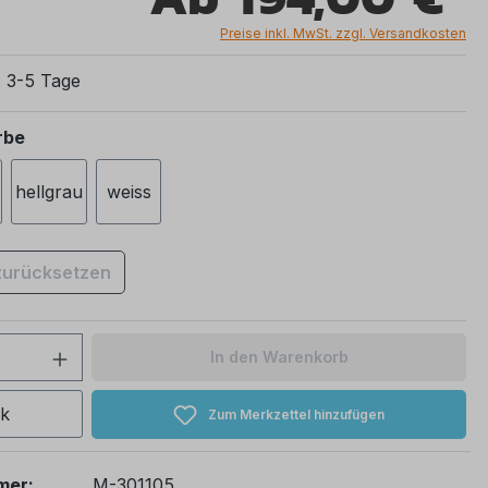
Preise inkl. MwSt. zzgl. Versandkosten
: 3-5 Tage
auswählen
rbe
hellgrau
weiss
zurücksetzen
 Anzahl: Gib den gewünschten Wert ein 
In den Warenkorb
ck
Zum Merkzettel hinzufügen
mer:
M-301105