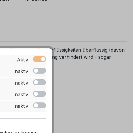
en Einsatz von Sanitärflüssigkeiten überflüssig (davon
gliche Geruchsbelästigung verhindert wird - sogar
Aktiv
Inaktiv
Inaktiv
Inaktiv
Inaktiv
ieten zu können...