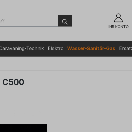
ingen
IHR KONTO
Caravaning-Technik
Elektro
Wasser-Sanitär-Gas
Ersatz
g
r C500