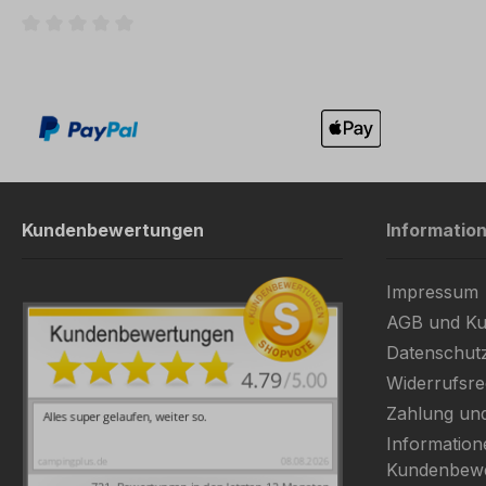
Durchschnittliche Bewertung von 0 von 5 Sternen
Kundenbewertungen
Informatio
Impressum
AGB und Ku
Datenschut
Widerrufsre
Zahlung un
Information
Kundenbew