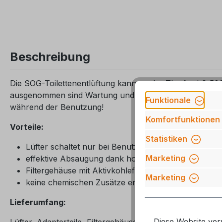
Beschreibung
Die SOG-Toilettenentlüftung kann an der Thetford C 500
ausgenommen sind Wartung und Reinigung), da einerseits 
Funktionale
während der Benutzung!
Komfortfunktionen
Vorteile:
Statistiken
Lüfter schaltet nur bei Benutzung ein, darum geri
Marketing
effektive Absaugung dank hoher Drehzahl des Lüft
Filtergehäuse mit Aktivkohlefilter neutralisiert aust
Marketing
keine chemischen Zusätze erforderlich
Lieferumfang:
Diese Website ver
Lüfter, Adapterteile, Filtergehäuse mit Aktivkohlefilter,