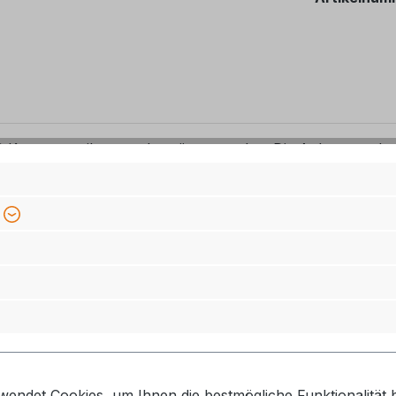
 Kassettentoilette nachgerüstet werden. Die Anlage macht d
die Zersetzung optimal gewährleistet ist - andererseits je
nger Stromverbrauch
ers
retende Gase
wendet Cookies, um Ihnen die bestmögliche Funktionalität b
 Kabelsatz mit Schalter, Montageanleitung.