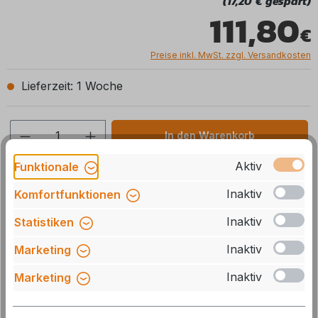
(17,20 € gespart)
111,80
Preise inkl. MwSt. zzgl. Versandkosten
Lieferzeit: 1 Woche
Produkt Anzahl: Gib den gewünschten We
In den Warenkorb
Aktiv
Funktionale
Stck
Zum Merkzettel hinzufügen
Inaktiv
Komfortfunktionen
Artikelnummer:
4399006332
Inaktiv
Statistiken
Herstellernummer:
9006332
Inaktiv
Marketing
GTIN/EAN:
4043729168930
Inaktiv
Marketing
Beschreibung