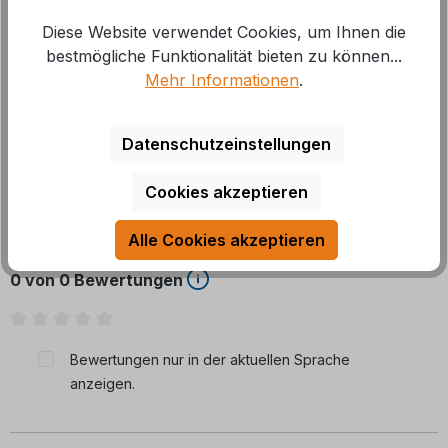
Diese Website verwendet Cookies, um Ihnen die
Wetterfeste Thermohaube für kalte Nächte oder
bestmögliche Funktionalität bieten zu können...
Urlaub im Norden. Inklusive Befestigungsmaterial.
Mehr Informationen
.
Farbe: grau Material: Polye
Mehr
Datenschutzeinstellungen
Cookies akzeptieren
Bewertungen
Alle Cookies akzeptieren
0 von 0 Bewertungen
Durchschnittliche Bewertung von 0 von 5 Sternen
Bewertungen nur in der aktuellen Sprache
anzeigen.