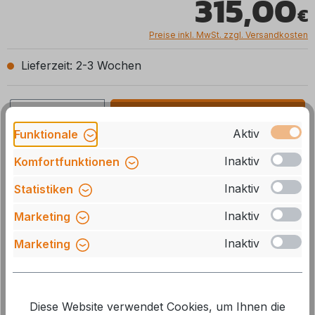
315,00
Preise inkl. MwSt. zzgl. Versandkosten
Lieferzeit: 2-3 Wochen
Produkt Anzahl: Gib den gewünschten We
In den Warenkorb
Aktiv
Funktionale
Stck
Zum Merkzettel hinzufügen
Inaktiv
Komfortfunktionen
Inaktiv
Statistiken
Artikelnummer:
D109024
Inaktiv
Marketing
Beschreibung
Inaktiv
Marketing
Der textile Innenhimmel aus Baumwoll-Nesselgewebe
schafft ein angenehm wohnliches Ambiente im Zelt. Er
Diese Website verwendet Cookies, um Ihnen die
reduziert Schwitzwass
Mehr