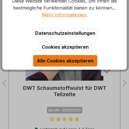
Diese Website verwendet Cookies, um Ihnen die
Zubehör
bestmögliche Funktionalität bieten zu können...
Mehr Informationen
.
Produktgalerie überspringen
10 %
Datenschutzeinstellungen
Cookies akzeptieren
Alle Cookies akzeptieren
DWT Schaumstoffwulst für DWT
Teilzelte
Art.Nr.: D200023
Durchschnittliche Bewertung von 5 von 5 Sternen
Lieferzeit: auf Lager, 1-2 Tage