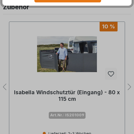
Zubehör
Produktgalerie überspringen
10 %
Isabella Windschutztür (Eingang) - 80 x
115 cm
Art.Nr.: IS201009
n
Lieferzeit: 2-3 Wochen