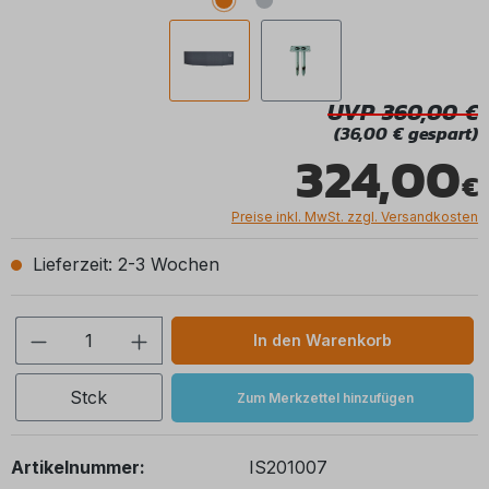
UVP 360,00
(36,00 € gespart)
324,00
Preise inkl. MwSt. zzgl. Versandkosten
Lieferzeit: 2-3 Wochen
Produkt Anzahl: Gib den gewünschten We
In den Warenkorb
Stck
Zum Merkzettel hinzufügen
Artikelnummer:
IS201007