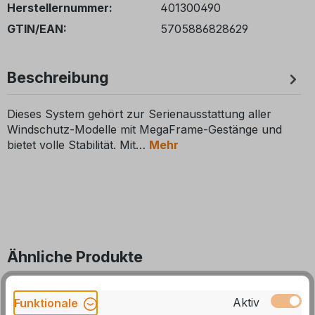
Herstellernummer:
401300490
GTIN/EAN:
5705886828629
Beschreibung
Dieses System gehört zur Serienausstattung aller
Windschutz-Modelle mit MegaFrame-Gestänge und
bietet volle Stabilität. Mit
Mehr
Ähnliche Produkte
Produktgalerie überspringen
10 %
Aktiv
Funktionale