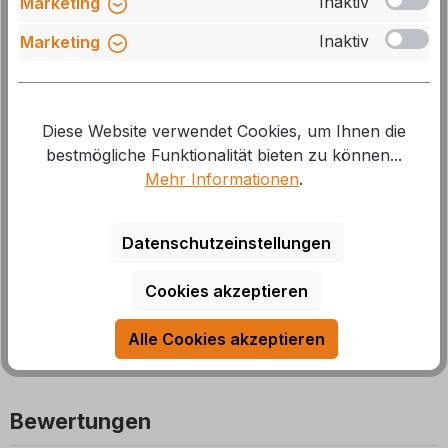
Inaktiv
Marketing
Herstellernummer:
12020612000002
Inaktiv
Marketing
GTIN/EAN:
4260750745668
Downloads
>
075789-Aufbauanleitung
Diese Website verwendet Cookies, um Ihnen die
bestmögliche Funktionalität bieten zu können...
Mehr Informationen
.
Beschreibung
Die Wohnraumerweiterung Eris ist schnell und einfach
Datenschutzeinstellungen
aufgebaut und schafft ein komplett neues Raumgefühl
in Ihrem Vorzelt. O
Mehr
Cookies akzeptieren
Alle Cookies akzeptieren
Bewertungen