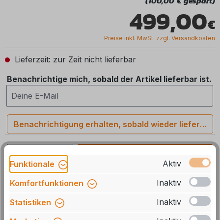
(100,00 € gespart)
499,00
Preise inkl. MwSt. zzgl. Versandkosten
Lieferzeit: zur Zeit nicht lieferbar
Benachrichtige mich, sobald der Artikel lieferbar ist.
Deine E-Mail
Benachrichtigung erhalten, sobald wieder lieferbar
Produkt Anzahl: Gib den gewünschten We
In den Warenkorb
Aktiv
Funktionale
Stck
Zum Merkzettel hinzufügen
Inaktiv
Komfortfunktionen
Inaktiv
Statistiken
Artikelnummer:
075789