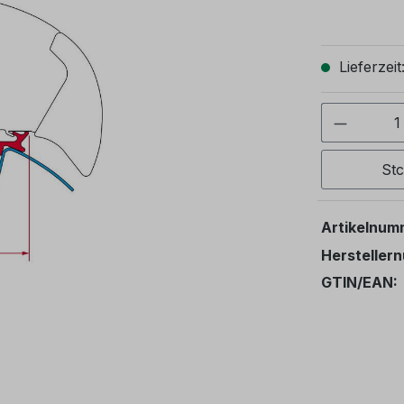
Lieferzeit
Produkt
St
Artikelnum
Hersteller
GTIN/EAN: