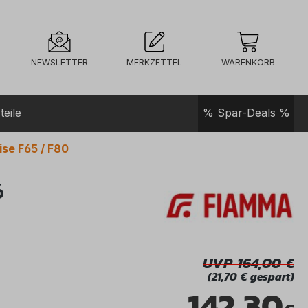
NEWSLETTER
MERKZETTEL
WARENKORB
teile
% Spar-Deals %
se F65 / F80
6
UVP 164,00
(21,70 € gespart)
142,30