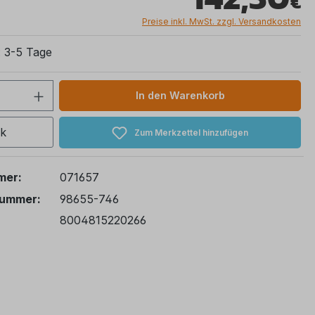
Preise inkl. MwSt. zzgl. Versandkosten
: 3-5 Tage
 Anzahl: Gib den gewünschten Wert ein 
In den Warenkorb
ck
Zum Merkzettel hinzufügen
mer:
071657
nummer:
98655-746
8004815220266