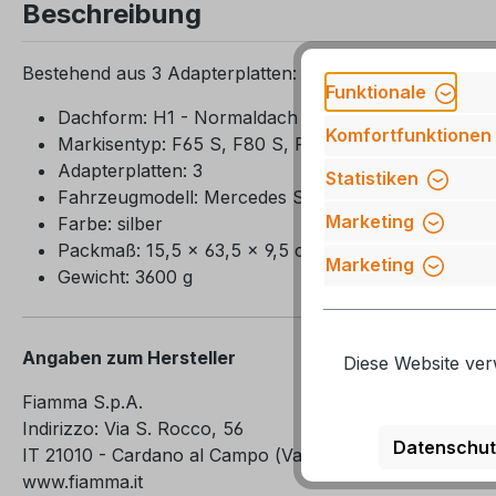
Beschreibung
Bestehend aus 3 Adapterplatten: 12 cm, 53 cm und 60 c
Funktionale
Dachform: H1 - Normaldach
Komfortfunktionen
Markisentyp: F65 S, F80 S, F65
Adapterplatten: 3
Statistiken
Fahrzeugmodell: Mercedes Sprinter (Bj. 04/2006 - 0
Marketing
Farbe: silber
Packmaß: 15,5 x 63,5 x 9,5 cm
Marketing
Gewicht: 3600 g
Angaben zum Hersteller
Diese Website ver
Fiamma S.p.A.
Indirizzo: Via S. Rocco, 56
Datenschut
IT 21010 - Cardano al Campo (Va)
www.fiamma.it