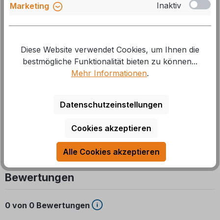
Inaktiv
Marketing
Herstellernummer:
450669
GTIN/EAN:
4041431938612
Diese Website verwendet Cookies, um Ihnen die
Beschreibung
bestmögliche Funktionalität bieten zu können...
Mehr Informationen
.
Wigo Sonnendach für Rolli Plus - machen Sie mehr
aus Ihrer Markise Mit unserem Sonnendach erweitern
Datenschutzeinstellungen
Sie Ihre Markise unkompl
Mehr
Cookies akzeptieren
Alle Cookies akzeptieren
Bewertungen
0 von 0 Bewertungen