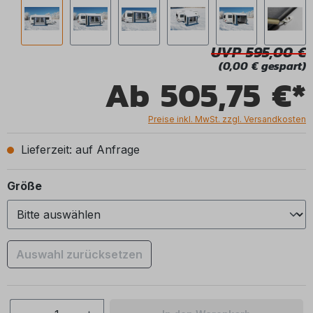
UVP 595,00
(0,00 € gespart)
Ab
505,75 €*
Preise inkl. MwSt. zzgl. Versandkosten
Lieferzeit: auf Anfrage
auswählen
Größe
Auswahl zurücksetzen
Produkt Anzahl: Gib den gewünschten We