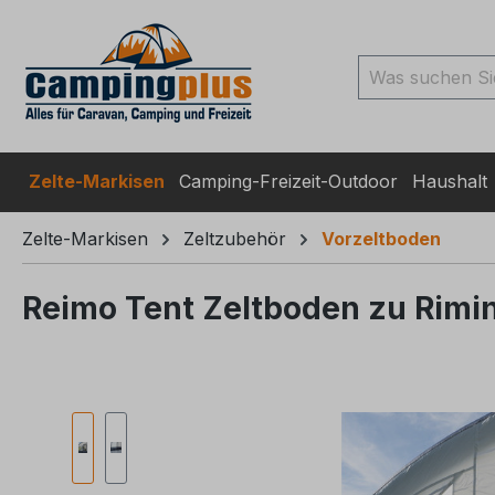
ingen
Zur Suche springen
Zur Hauptnavigation spr
Zelte-Markisen
Camping-Freizeit-Outdoor
Haushalt
Zelte-Markisen
Zeltzubehör
Vorzeltboden
Reimo Tent Zeltboden zu Rimini
Bildergalerie überspringen