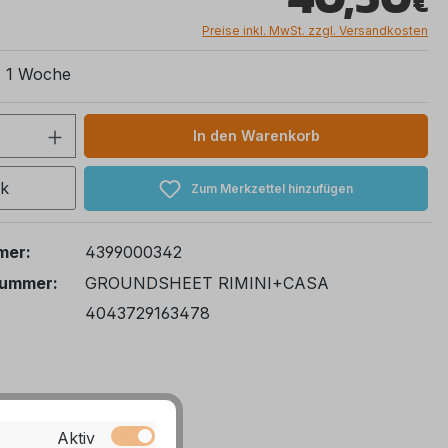
Preise inkl. MwSt. zzgl. Versandkosten
t: 1 Woche
 Anzahl: Gib den gewünschten Wert ein 
In den Warenkorb
ck
Zum Merkzettel hinzufügen
mer:
4399000342
nummer:
GROUNDSHEET RIMINI+CASA
4043729163478
Aktiv