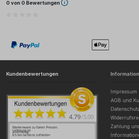
0 von 0 Bewertungen
Durchschnittliche Bewertung von 0 von 5 Sternen
Kundenbewertungen
Informatio
Impressum
AGB und Ku
Datenschut
Widerrufsre
Zahlung un
Information