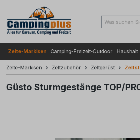
ingen
Zur Suche springen
Zur Hauptnavigation spr
Zelte-Markisen
Camping-Freizeit-Outdoor
Haushalt
Zelte-Markisen
Zeltzubehör
Zeltgerüst
Zelts
Güsto Sturmgestänge TOP/PRO/
Bildergalerie überspringen