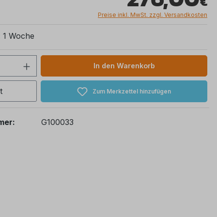
Preise inkl. MwSt. zzgl. Versandkosten
t: 1 Woche
 Anzahl: Gib den gewünschten Wert ein 
In den Warenkorb
t
Zum Merkzettel hinzufügen
mer:
G100033