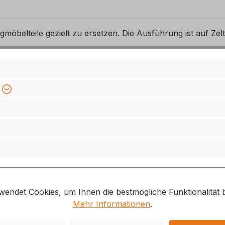
möbelteile gezielt zu ersetzen. Die Ausführung ist auf Zel
gern die Nutzbarkeit vorhandener Vorzelt- oder Campingau
ichnung und die vorhandene Ausführung vor der Bestellung m
wendet Cookies, um Ihnen die bestmögliche Funktionalität b
Mehr Informationen
.