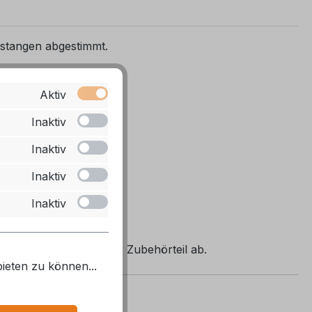
tstangen abgestimmt.
sstattung.
Aktiv
Inaktiv
Inaktiv
Inaktiv
Inaktiv
it Ihrem Fahrzeug oder Zubehörteil ab.
ieten zu können...