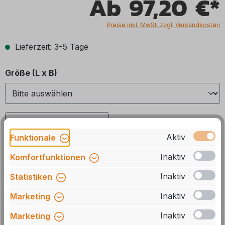
Ab
97,20 €*
Preise inkl. MwSt. zzgl. Versandkosten
Lieferzeit: 3-5 Tage
auswählen
Größe (L x B)
Auswahl zurücksetzen
Aktiv
Funktionale
Inaktiv
Komfortfunktionen
Produkt Anzahl: Gib den gewünschten We
In den Warenkorb
Inaktiv
Statistiken
Stck
Zum Merkzettel hinzufügen
Inaktiv
Marketing
Inaktiv
Marketing
Artikelnummer:
M-76511