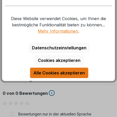
Beschreibung
Diese Website verwendet Cookies, um Ihnen die
bestmögliche Funktionalität bieten zu können...
Strapazierfähiger, witterungsbeständiger und UV-
Mehr Informationen
.
stabiler Vorzeltteppich aus kunststoffummanteltem
Polyestergewirke, Gewicht
Mehr
Datenschutzeinstellungen
Cookies akzeptieren
Alle Cookies akzeptieren
Bewertungen
0 von 0 Bewertungen
Durchschnittliche Bewertung von 0 von 5 Sternen
Bewertungen nur in der aktuellen Sprache