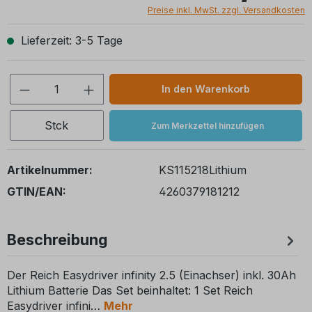
Preise inkl. MwSt. zzgl. Versandkosten
Lieferzeit: 3-5 Tage
Produkt Anzahl: Gib den gewünschten We
In den Warenkorb
Stck
Zum Merkzettel hinzufügen
Artikelnummer:
KS115218Lithium
GTIN/EAN:
4260379181212
Beschreibung
Der Reich Easydriver infinity 2.5 (Einachser) inkl. 30Ah
Lithium Batterie Das Set beinhaltet: 1 Set Reich
Easydriver infini
Mehr