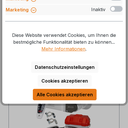
Chassis 1900-2000kg
Inaktiv
Marketing
Art.Nr.: SO-227-21501
Durchschnittliche Bewertung von 5 von 5 Sternen
Diese Website verwendet Cookies, um Ihnen die
Lieferzeit: auf Lager, 1-2 Tage
bestmögliche Funktionalität bieten zu können...
102,00 €*
115,00 €*
Mehr Informationen
.
Datenschutzeinstellungen
Ähnliche Produkte
Cookies akzeptieren
Produktgalerie überspringen
20 %
Alle Cookies akzeptieren