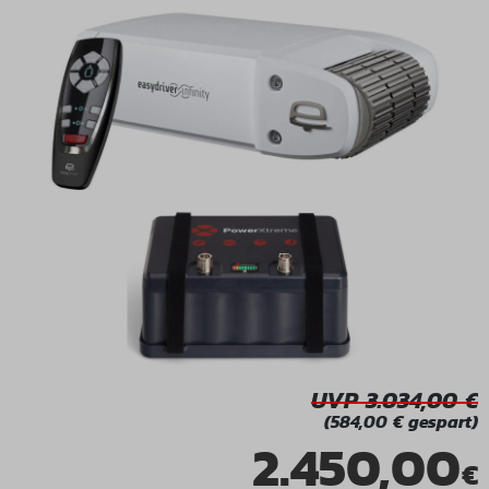
UVP 3.034,00
(584,00 € gespart)
2.450,00