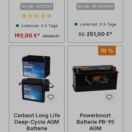
Art.Nr.: 322329
Art.Nr.: M-322990
Durchschnittliche Bewertung von 5 von 5 Sternen
Lieferzeit: 3-5 Tage
Lieferzeit: 3-5 Tage
Ab
251,00 €*
192,00 €*
209,00 €*
10 %
Carbest Long Life
Powerboozt
Deep-Cycle AGM
Batterie PB-95
Batterie
AGM