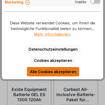
Inaktiv
Marketing
Lieferzeit: auf Lager, 1-
Lieferzeit: zur Zeit nicht
2 Tage
lieferbar
Diese Website verwendet Cookies, um Ihnen die
251,00 €*
369,70 €*
289,00 €*
409,95 €*
bestmögliche Funktionalität bieten zu können...
Mehr Informationen
.
10 %
10 %
Datenschutzeinstellungen
Cookies akzeptieren
Alle Cookies akzeptieren
Exide Equipment
Carbest All-
Batterie GEL ES
Inclusive-Batterie-
1300 120Ah
Paket für
Rangiersysteme