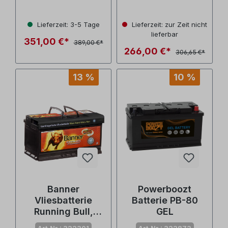
Lieferzeit: 3-5 Tage
Lieferzeit: zur Zeit nicht
lieferbar
351,00 €*
389,00 €*
266,00 €*
306,65 €*
13 %
10 %
Banner
Powerboozt
Vliesbatterie
Batterie PB-80
Running Bull,
GEL
70Ah