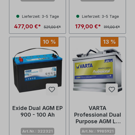
Lieferzeit: 3-5 Tage
Lieferzeit: 3-5 Tage
477,00 €*
179,00 €*
529,00 €*
199,00 €*
10 %
13 %
Exide Dual AGM EP
VARTA
900 - 100 Ah
Professional Dual
Purpose AGM LA
70 - 70 Ah
Art.Nr.: 322321
Art.Nr.: 9985921