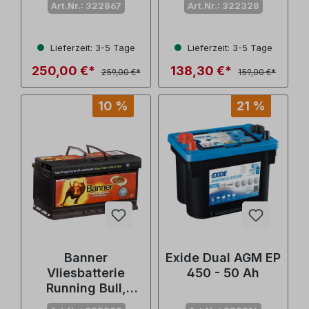
Art.Nr.: 322867
Art.Nr.: 322328
Lieferzeit: 3-5 Tage
Lieferzeit: 3-5 Tage
250,00 €*
138,30 €*
259,00 €*
159,00 €*
10 %
21 %
Banner
Exide Dual AGM EP
Vliesbatterie
450 - 50 Ah
Running Bull,
80Ah