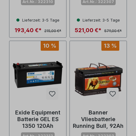
Art.Nr.: 322310
Art.Nr.: 322307
Lieferzeit: 3-5 Tage
Lieferzeit: 3-5 Tage
193,40 €*
521,00 €*
215,00 €*
579,00 €*
10 %
13 %
Exide Equipment
Banner
Batterie GEL ES
Vliesbatterie
1350 120Ah
Running Bull, 92Ah
Art.Nr.: 322313
Art.Nr.: 322303