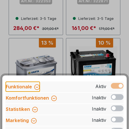
Art.Nr.: 322353
Art.Nr.: 322871
Lieferzeit: 3-5 Tage
Lieferzeit: 3-5 Tage
284,00 €*
161,00 €*
309,00 €*
179,00 €*
13 %
10 %
Aktiv
Funktionale
Inaktiv
Komfortfunktionen
VARTA
Exide Equipment
Inaktiv
Statistiken
Professional Dual
Batterie GEL ES
Purpose AGM
1200 110Ah
Inaktiv
Marketing
LA80 - 80 Ah
Art.Nr.: 322352
Art.Nr.: 9957564