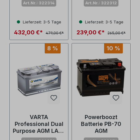
Art.Nr.: 322314
Art.Nr.: 322312
Lieferzeit: 3-5 Tage
Lieferzeit: 3-5 Tage
432,00 €*
239,00 €*
479,00 €*
265,00 €*
8 %
10 %
VARTA
Powerboozt
Professional Dual
Batterie PB-70
Purpose AGM LA95
AGM
- 95 Ah