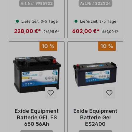
60 - 60 Ah
Art.Nr.: 9985922
Art.Nr.: 322324
Lieferzeit: 3-5 Tage
Lieferzeit: 3-5 Tage
228,00 €*
602,00 €*
261,95 €*
669,00 €*
10 %
10 %
Exide Equipment
Exide Equipment
Batterie GEL ES
Batterie Gel
650 56Ah
ES2400