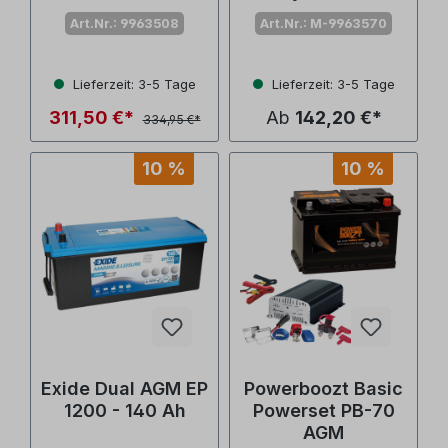
Art.Nr.: 9963508
Art.Nr.: M-9963570
Lieferzeit: 3-5 Tage
Lieferzeit: 3-5 Tage
311,50 €*
Ab
142,20 €*
334,95 €*
10 %
10 %
Exide Dual AGM EP
Powerboozt Basic
1200 - 140 Ah
Powerset PB-70
AGM