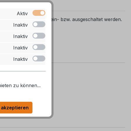
Aktiv
nraum angesteuert und ein- bzw. ausgeschaltet werden.
Inaktiv
des Schalters angezeigt.
Inaktiv
Inaktiv
Inaktiv
ieten zu können...
 akzeptieren