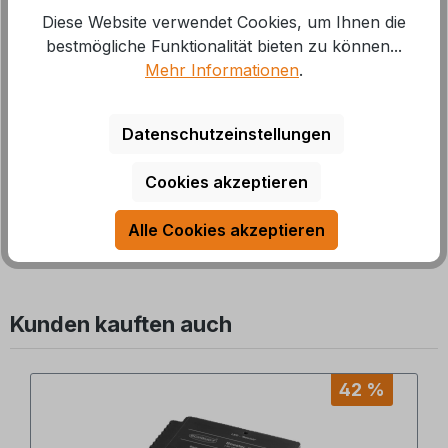
Diese Website verwendet Cookies, um Ihnen die
bestmögliche Funktionalität bieten zu können...
Schaudt Elektroblock EBL 208 mit
Mehr Informationen
.
Bedienpanel LT 453
Datenschutzeinstellungen
Art.Nr.: 9930676
Cookies akzeptieren
Lieferzeit: 3-5 Tage
492,01 €*
Alle Cookies akzeptieren
634,95 €*
Kunden kauften auch
Produktgalerie überspringen
42 %