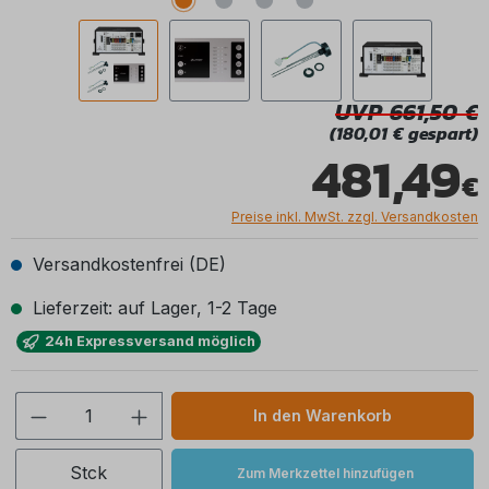
UVP 661,50
(180,01 € gespart)
481,49
Preise inkl. MwSt. zzgl. Versandkosten
Versandkostenfrei (DE)
Lieferzeit: auf Lager, 1-2 Tage
24h Expressversand möglich
Produkt Anzahl: Gib den gewünschten We
In den Warenkorb
Stck
Zum Merkzettel hinzufügen