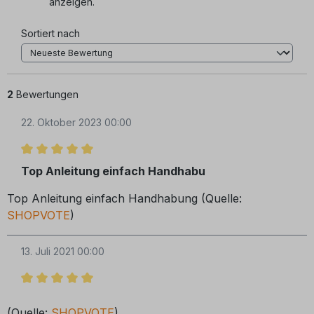
anzeigen.
Sortiert nach
2
Bewertungen
22. Oktober 2023 00:00
Bewertung mit 5 von 5 Sternen
Top Anleitung einfach Handhabu
Top Anleitung einfach Handhabung (Quelle:
SHOPVOTE
)
13. Juli 2021 00:00
Bewertung mit 5 von 5 Sternen
(Quelle:
SHOPVOTE
)