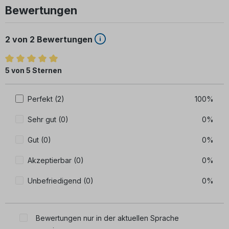
Bewertungen
2 von 2 Bewertungen
Durchschnittliche Bewertung von 5 von 5 Sternen
5 von 5 Sternen
Perfekt (2)
100%
Sehr gut (0)
0%
Gut (0)
0%
Akzeptierbar (0)
0%
Unbefriedigend (0)
0%
Bewertungen nur in der aktuellen Sprache